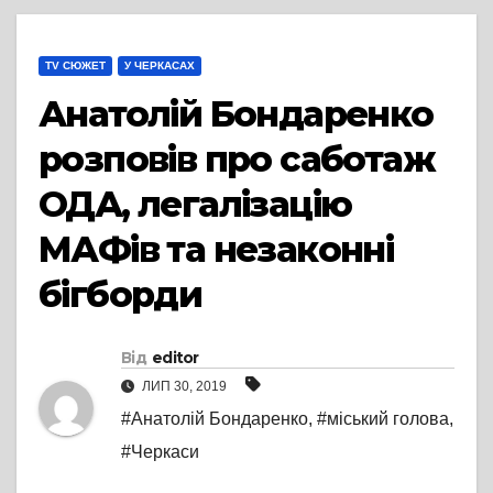
TV СЮЖЕТ
У ЧЕРКАСАХ
Анатолій Бондаренко
розповів про саботаж
ОДА, легалізацію
МАФів та незаконні
бігборди
Від
editor
ЛИП 30, 2019
#Анатолій Бондаренко
,
#міський голова
,
#Черкаси