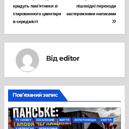
записів
крадуть пам’ятники зі
пішохідні переходи
старовинного цвинтаря
застережними написами
в середмісті
Від
editor
Пов’язаний запис
TV СЮЖЕТ
ЕКСКЛЮЗИВ
ЖИТТЯ
ЗОЛОТОНОША
СМІТТЯ
У ЧЕРКАСАХ
ЧЕРКАЩИНА