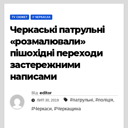
TV СЮЖЕТ
У ЧЕРКАСАХ
Черкаські патрульні
«розмалювали»
пішохідні переходи
застережними
написами
Від
editor
#патрульні
,
#поліція
,
ЛИП 30, 2019
#Черкаси
,
#Черкащина