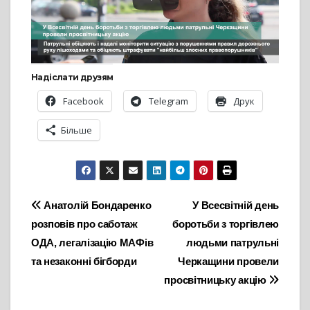
Надіслати друзям
Facebook
Telegram
Друк
Більше
Навігація
Анатолій Бондаренко
У Всесвітній день
розповів про саботаж
боротьби з торгівлею
записів
ОДА, легалізацію МАФів
людьми патрульні
та незаконні бігборди
Черкащини провели
просвітницьку акцію