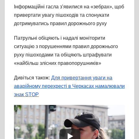
Інформаційні гасла з’явилися на «зебрах», щоб
привертати увагу пішоходів та спонукати
дотримуватись правил дорожнього руху
Патрульні обіцяють і надалі моніторити
ситуацію з порушеннями правил дорожнього
руху пішоходами та обіцяють штрафувати
«найбільш злісних правопорушників»
Дивіться також:
Для привертання уваги на
аварійному перехресті в Черкасах намалювали
знак STOP