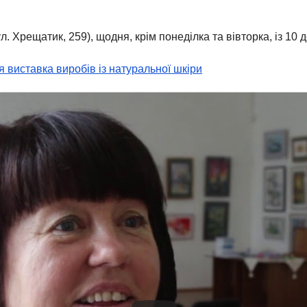
. Хрещатик, 259), щодня, крім понеділка та вівторка, із 10 
 виставка виробів із натуральної шкіри