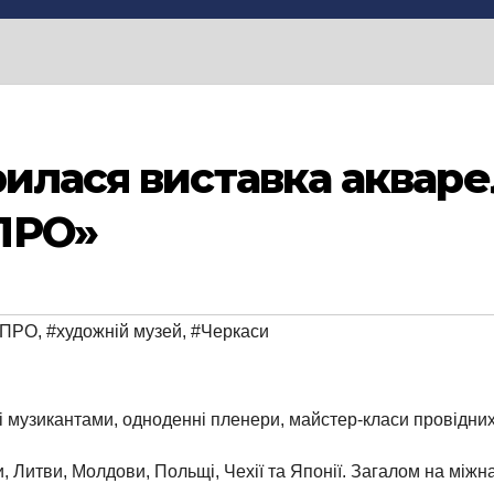
рилася виставка аквар
ПРО»
-ПРО
,
#художній музей
,
#Черкаси
 і музикантами, одноденні пленери, майстер-класи провідних
и, Литви, Молдови, Польщі, Чехії та Японії. Загалом на між