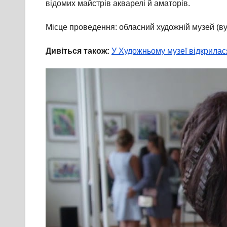
відомих майстрів акварелі й аматорів.
Місце проведення: обласний художній музей (вул
Дивіться також:
У Художньому музеї відкрилася