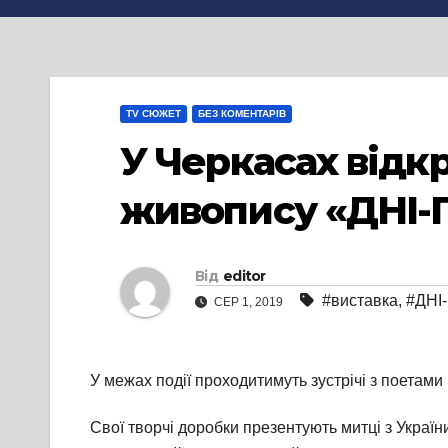
TV СЮЖЕТ
БЕЗ КОМЕНТАРІВ
У Черкасах відк
живопису «ДНІ-
Від
editor
#виставка
,
#ДНІ
СЕР 1, 2019
У межах події проходитимуть зустрічі з поетами
Свої творчі доробки презентують митці з Україн