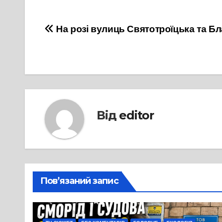
Навігація
На розі вулиць Святотроїцька та Бл
записів
Від
editor
Пов’язаний запис