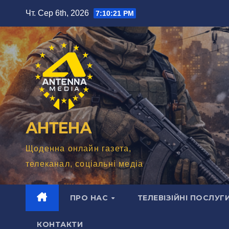
Перейти
Чт. Сер 6th, 2026
7:10:23 PM
до
вмісту
АНТЕНА
Щоденна онлайн газета,
телеканал, соціальні медіа
ПРО НАС
ТЕЛЕВІЗІЙНІ ПОСЛУГ
КОНТАКТИ