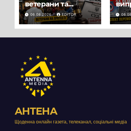
ветерани та
вип
місцеві жителі
міц
06.08.2026
EDITOR
06.0
вийшли на
люд
протест до стін
Чер
підприємства ТОВ
«Омега Три», що
займається
виробництвом
м’яса птиці
АНТЕНА
Щоденна онлайн газета, телеканал, соціальні медіа