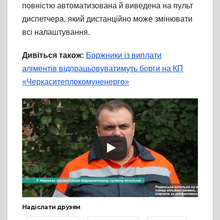
повністю автоматизована й виведена на пульт
диспетчера, який дистанційно може змінювати
всі налаштування.
Дивіться також:
Боржники із виплати
аліментів відпрацьовуватимуть борги на КП
«Черкаситеплокомуненерго»
Надіслати друзям