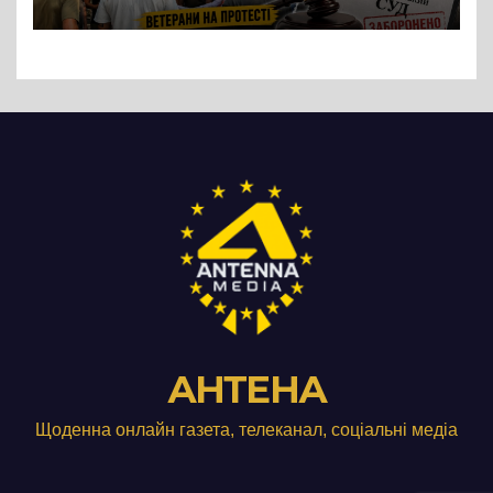
підприємства ТОВ «Омега
Три», що займається
виробництвом м’яса птиці
АНТЕНА
Щоденна онлайн газета, телеканал, соціальні медіа