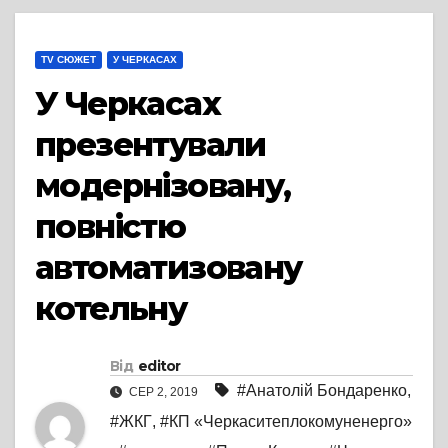
TV СЮЖЕТ
У ЧЕРКАСАХ
У Черкасах
презентували
модернізовану,
повністю
автоматизовану
котельну
Від
editor
#Анатолій Бондаренко
,
СЕР 2, 2019
#ЖКГ
,
#КП «Черкаситеплокомуненерго»