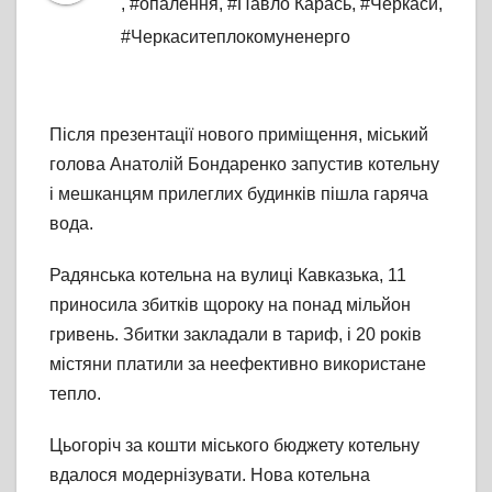
,
#опалення
,
#Павло Карась
,
#Черкаси
,
#Черкаситеплокомуненерго
Після презентації нового приміщення, міський
голова Анатолій Бондаренко запустив котельну
і мешканцям прилеглих будинків пішла гаряча
вода.
Радянська котельна на вулиці Кавказька, 11
приносила збитків щороку на понад мільйон
гривень. Збитки закладали в тариф, і 20 років
містяни платили за неефективно використане
тепло.
Цьогоріч за кошти міського бюджету котельну
вдалося модернізувати. Нова котельна