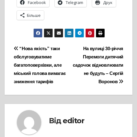
Facebook
Telegram
Друк
Більше
Навігація
“Нова якість” таки
На вулиці 30-річчя
обслуговуватиме
Перемоги дитячий
записів
багатоповерхівки, але
садочок відновлювати
міський голова вимагає
не будуть – Сергій
зниження тарифів
Воронов
Від
editor