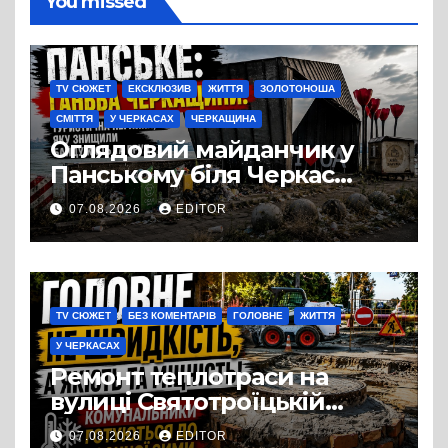
You missed
TV СЮЖЕТ
ЕКСКЛЮЗИВ
ЖИТТЯ
ЗОЛОТОНОША
СМІТТЯ
У ЧЕРКАСАХ
ЧЕРКАЩИНА
Оглядовий майданчик у
Панському біля Черкас
перетворився на занедбане
07.08.2026
EDITOR
сміттєзвалище
TV СЮЖЕТ
БЕЗ КОМЕНТАРІВ
ГОЛОВНЕ
ЖИТТЯ
У ЧЕРКАСАХ
Ремонт теплотраси на
вулиці Святотроїцькій
затягнувся порівняно із
07.08.2026
EDITOR