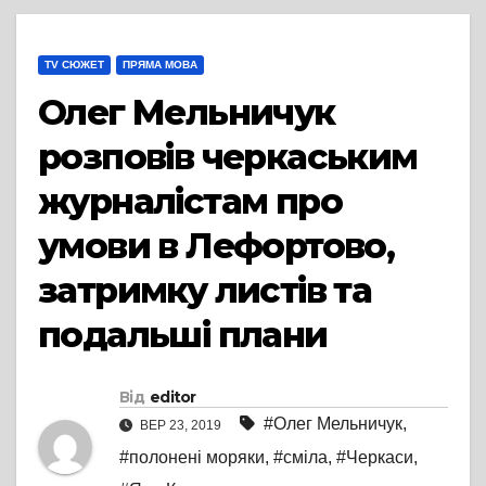
TV СЮЖЕТ
ПРЯМА МОВА
Олег Мельничук
розповів черкаським
журналістам про
умови в Лефортово,
затримку листів та
подальші плани
Від
editor
#Олег Мельничук
,
ВЕР 23, 2019
#полонені моряки
,
#сміла
,
#Черкаси
,