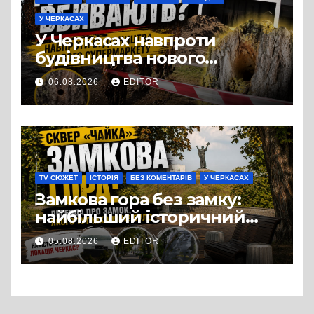
У ЧЕРКАСАХ
У Черкасах навпроти
будівництва нового
супермаркету VARUS на
06.08.2026
EDITOR
проспекті Перемоги всохли
дерева. І це навряд чи
можна назвати
випадковістю
TV СЮЖЕТ
ІСТОРІЯ
БЕЗ КОМЕНТАРІВ
У ЧЕРКАСАХ
Замкова гора без замку:
найбільший історичний
міф Черкас
05.08.2026
EDITOR