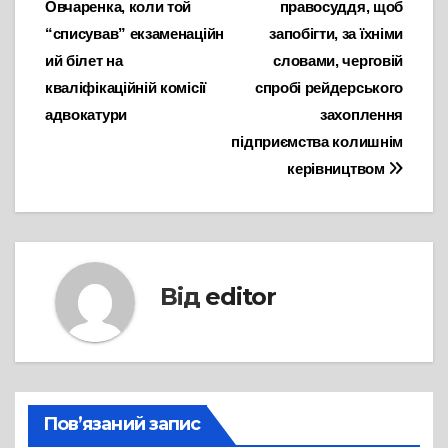
Овчаренка, коли той
правосуддя, щоб
“списував” екзаменаційн
запобігти, за їхніми
ий білет на
словами, черговій
кваліфікаційній комісії
спробі рейдерського
адвокатури
захоплення
підприємства колишнім
керівництвом
Від
editor
Пов’язаний запис