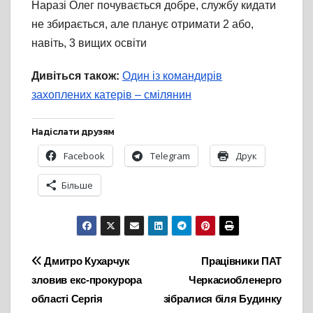
Наразі Олег почувається добре, службу кидати
не збирається, але планує отримати 2 або,
навіть, 3 вищих освіти
Дивіться також:
Один із командирів
захоплених катерів – смілянин
Надіслати друзям
Facebook
Telegram
Друк
Більше
Навігація
Дмитро Кухарчук
Працівники ПАТ
зловив екс-прокурора
Черкасиобленерго
записів
області Сергія
зібралися біля Будинку