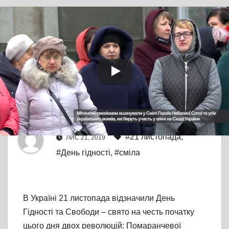
TV СЮЖЕТ
СМІЛА
В Україні 21 листопада
відзначили День
Гідності та Свободи
Від
editor
#21 листопада
,
ЛИС 21, 2019
#День гідності
,
#сміла
В Україні 21 листопада відзначили День
Гідності та Свободи – свято на честь початку
цього дня двох революцій: Помаранчевої