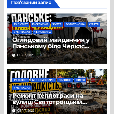
Пов’язаний запис
TV СЮЖЕТ
ЕКСКЛЮЗИВ
ЖИТТЯ
ЗОЛОТОНОША
СМІТТЯ
У ЧЕРКАСАХ
ЧЕРКАЩИНА
Оглядовий майданчик у
Панському біля Черкас
перетворився на занедбане
СЕР 7, 2026
сміттєзвалище
TV СЮЖЕТ
БЕЗ КОМЕНТАРІВ
ГОЛОВНЕ
ЖИТТЯ
У ЧЕРКАСАХ
Ремонт теплотраси на
вулиці Святотроїцькій
затягнувся порівняно із
СЕР 7, 2026