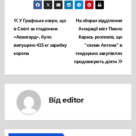
Навігація
У Графське озеро, що
На зборах відділення
в Смілі за стадіоном
Асоціації міст Павло
записів
«Авангард», було
Карась розповів, що
випущено 415 кг зарибку
“схеми Антона” в
коропа
тендерних закупівлях
продовжують діяти
Від
editor