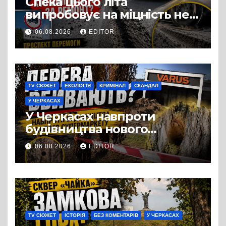
Спека цього літа
випробовує на міцність не
лише людей, а й дороги
06.08.2026
EDITOR
Черкас
TV СЮЖЕТ
ЕКОЛОГІЯ
КРИМІНАЛ
СКАНДАЛ
У ЧЕРКАСАХ
У Черкасах навпроти
будівництва нового
супермаркету VARUS на
06.08.2026
EDITOR
проспекті Перемоги всохли
дерева. І це навряд чи
можна назвати
випадковістю
TV СЮЖЕТ
ІСТОРІЯ
БЕЗ КОМЕНТАРІВ
У ЧЕРКАСАХ