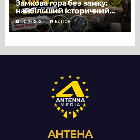
Замкова гора без замку:
найбільший історичний
міф Черкас
05.08.2026
EDITOR
АНТЕНА