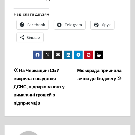
Надіслати друзям
Facebook
Telegram
Друк
Більше
Навігація
На Черкащині СБУ
Міськрада прийняла
викрила посадовця
зміни до бюджету
записів
ДСНС, підозрюваного у
вимаганні грошей з
підприємців