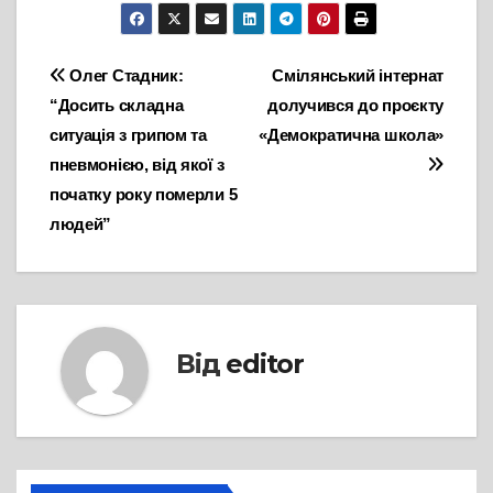
Навігація
Олег Стадник:
Смілянський інтернат
“Досить складна
долучився до проєкту
записів
ситуація з грипом та
«Демократична школа»
пневмонією, від якої з
початку року померли 5
людей”
Від
editor