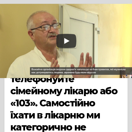
TV СЮЖЕТ
ПРЯМА МОВА
СМІЛА
Олександр
Топольський: «Якщо є
ознаки вірусного
захворювання,
телефонуйте
сімейному лікарю або
«103». Самостійно
їхати в лікарню ми
категорично не