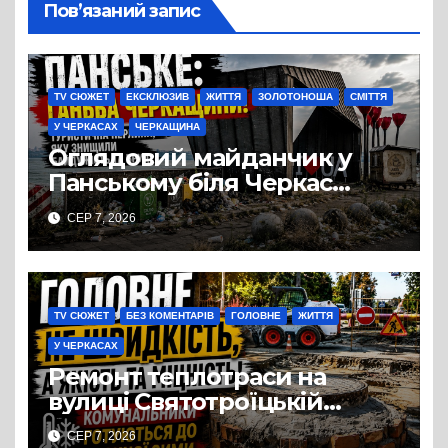
Пов’язаний запис
TV СЮЖЕТ
ЕКСКЛЮЗИВ
ЖИТТЯ
ЗОЛОТОНОША
СМІТТЯ
У ЧЕРКАСАХ
ЧЕРКАЩИНА
Оглядовий майданчик у
Панському біля Черкас
перетворився на занедбане
СЕР 7, 2026
сміттєзвалище
TV СЮЖЕТ
БЕЗ КОМЕНТАРІВ
ГОЛОВНЕ
ЖИТТЯ
У ЧЕРКАСАХ
Ремонт теплотраси на
вулиці Святотроїцькій
затягнувся порівняно із
СЕР 7, 2026