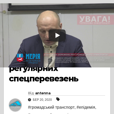
TV СЮЖЕТ
ЕПІДЕМІЯ КОРОНАВІРУСУ
ПРЯМА МОВА
ТЕРМІНОВО! В
Черкасах зупинено
рух громадського
транспорту, окрім
регулярних
спецперевезень
Від
antenna
БЕР 20, 2020
#громадський транспорт
,
#епідемія
,