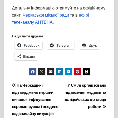
Детальну інформацію отримуйте на офіційному
сайті
Черкаської міської ради
та в
ефірі
телеканалу АНТЕНА
.
Надіслати друзям
Facebook
Telegram
Друк
Більше
Навігація
На Черкащині
У Смілі організовано
підтверджено перший
підвезення медиків та
записів
випадок інфікування
поліцейських до місця
коронавірусом і введено
роботи
надзвичайну ситуацію