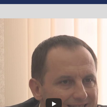
ідтверджено перший в
онавірусом і введено н
#епідемія
,
#карантин
,
#коронавірус
,
#Олег Стадник
,
#Роман