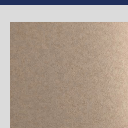
TV СЮЖЕТ
ЕПІДЕМІЯ КОРОНАВІРУСУ
ОФІЦІЙНО
На Черкащині п
інфікування кор
ситуацію
Від
editor
#Ігор Волошин
,
БЕР 23, 2020
#Юрій Лесюк