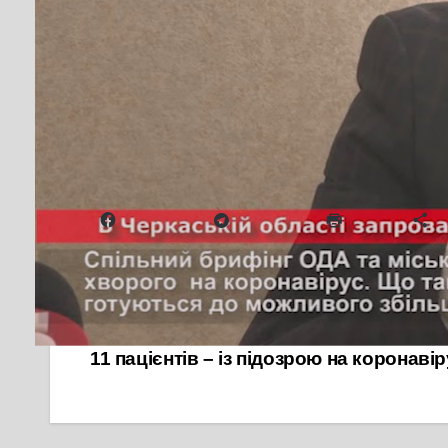
У прес-центрі ОДА відбувся спільний брифінг ке
області та в місті.
Наразі режим надзвичайної ситуації встановлен
Дивіться також:
ТЕРМІНОВО! В Черкасах зуп
Надіслати друзям
Facebook
Telegram
Друк
Б
Навігація
У міській інфекційній лікарні 12 пац
11 пацієнтів – із підозрою на коронаві
записів