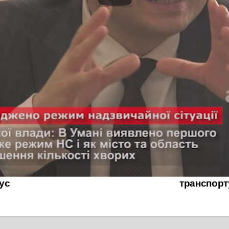
рівництва обласної державної адміністрації та Черкаської мі
ий вже в 9 областях.
инено рух громадського транспорту, окрім регулярних
ільше
ієнтів із пневмонією. Ще
ТЕРМІНОВО! В
рус
транспорт