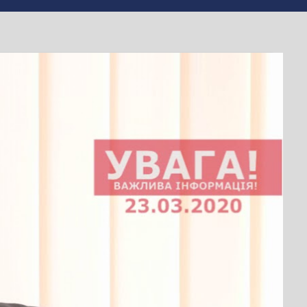
ипадок
адзвичайну
 Боднар
,
#Черкаська ОДА
,
#Черкащина
,