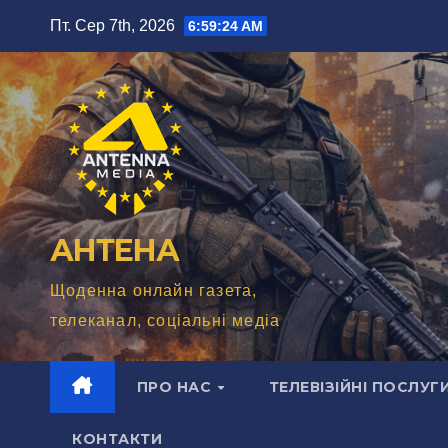
Перейти
Пт. Сер 7th, 2026
6:59:25 AM
до
вмісту
АНТЕНА
Щоденна онлайн газета,
телеканал, соціальні медіа
ПРО НАС
ТЕЛЕВІЗІЙНІ ПОСЛУГ
КОНТАКТИ