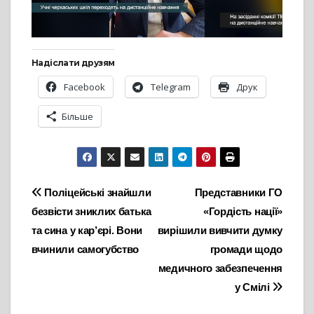
Надіслати друзям
Facebook
Telegram
Друк
Більше
Навігація
Поліцейські знайшли
Представники ГО
безвісти зниклих батька
«Гордість нації»
записів
та сина у кар’єрі. Вони
вирішили вивчити думку
вчинили самогубство
громади щодо
медичного забезпечення
у Смілі