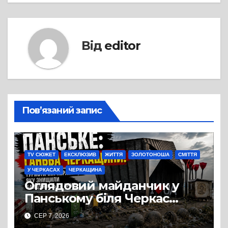
Від
editor
Пов’язаний запис
TV СЮЖЕТ
ЕКСКЛЮЗИВ
ЖИТТЯ
ЗОЛОТОНОША
СМІТТЯ
У ЧЕРКАСАХ
ЧЕРКАЩИНА
Оглядовий майданчик у
Панському біля Черкас
перетворився на занедбане
СЕР 7, 2026
сміттєзвалище