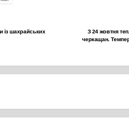
и із шахрайських
З 24 жовтня те
черкащан. Темпер