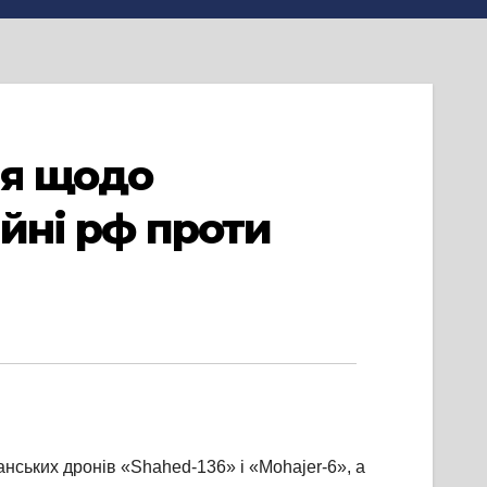
ня щодо
ійні рф проти
нських дронів «Shahed-136» і «Mohajer-6», а