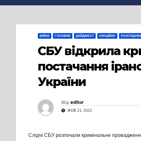
ВІЙНА
ГОЛОВНЕ
ДАЙДЖЕСТ
ОФІЦІЙНО
РОЗСЛІДУВ
СБУ відкрила к
постачання іранс
України
Від
editor
ЖОВ 21, 2022
Слідчі СБУ розпочали кримінальне провадження,