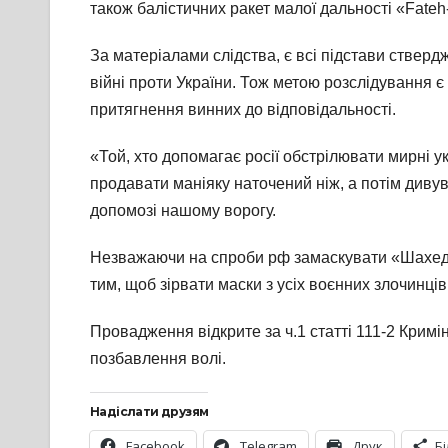
також балістичних ракет малої дальності «Fateh-
За матеріалами слідства, є всі підстави стве
війні проти України. Тож метою розслідування 
притягнення винних до відповідальності.
«Той, хто допомагає росії обстрілювати мирні ук
продавати маніяку наточений ніж, а потім дивув
допомозі нашому ворогу.
Незважаючи на спроби рф замаскувати «Шахеди»
тим, щоб зірвати маски з усіх воєнних злочинці
Провадження відкрите за ч.1 статті 111-2 Кримі
позбавлення волі.
Надіслати друзям
Facebook
Telegram
Друк
Б