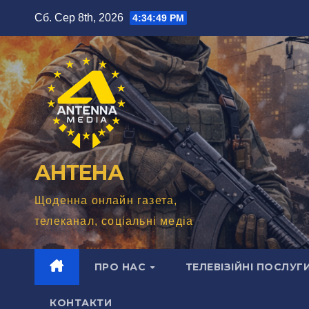
Перейти
Сб. Сер 8th, 2026
4:34:51 PM
до
вмісту
АНТЕНА
Щоденна онлайн газета,
телеканал, соціальні медіа
ПРО НАС
ТЕЛЕВІЗІЙНІ ПОСЛУГ
КОНТАКТИ