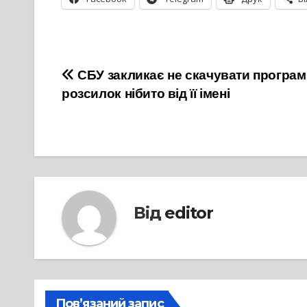
Навігація
СБУ закликає не скачувати програм
розсилок нібито від її імені
записів
Від
editor
Пов’язаний запис