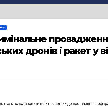
АННЯ
римінальне проваджен
ьких дронів і ракет у в
 яке має встановити всіх причетних до постачання в рф іра