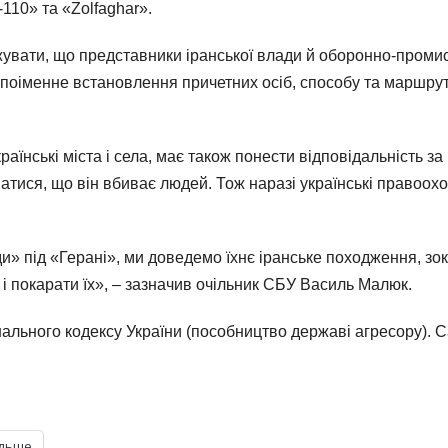
110» та «Zolfaghar».
рджувати, що представники іранської влади й оборонно-пром
є поіменне встановлення причетних осіб, способу та маршру
раїнські міста і села, має також понести відповідальність з
атися, що він вбиває людей. Тож наразі українські правоох
 під «Герані», ми доведемо їхнє іранське походження, зок
в і покарати їх», – зазначив очільник СБУ Василь Малюк.
нального кодексу України (пособництво державі агресору). С
ільше