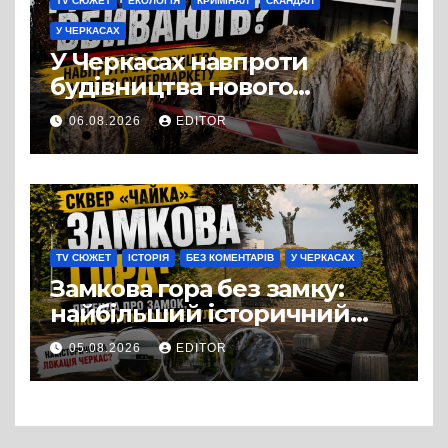
TV СЮЖЕТ
ЕКОЛОГІЯ
КРИМІНАЛ
СКАНДАЛ
У ЧЕРКАСАХ
У Черкасах навпроти
будівництва нового
супермаркету VARUS на
06.08.2026
EDITOR
проспекті Перемоги всохли
дерева. І це навряд чи
можна назвати
випадковістю
TV СЮЖЕТ
ІСТОРІЯ
БЕЗ КОМЕНТАРІВ
У ЧЕРКАСАХ
Замкова гора без замку:
найбільший історичний
міф Черкас
05.08.2026
EDITOR