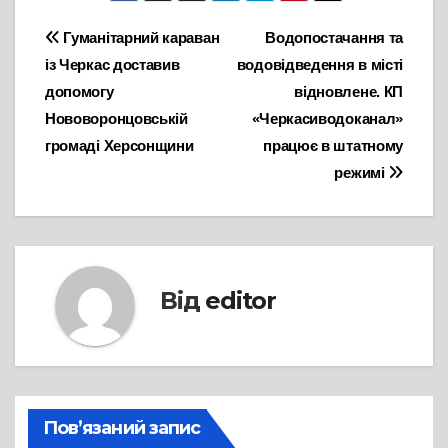
Навігація
Гуманітарний караван
Водопостачання та
із Черкас доставив
водовідведення в місті
записів
допомогу
відновлене. КП
Нововоронцовській
«Черкасиводоканал»
громаді Херсонщини
працює в штатному
режимі
Від
editor
Пов’язаний запис