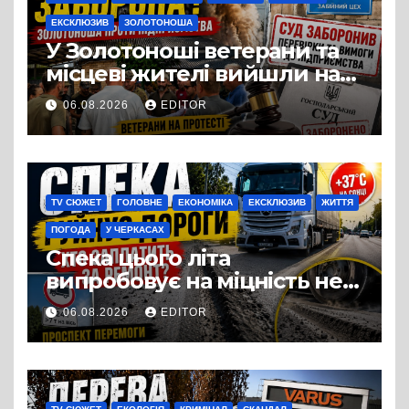
ЕКСКЛЮЗИВ
ЗОЛОТОНОША
У Золотоноші ветерани та
місцеві жителі вийшли на
протест до стін
06.08.2026
EDITOR
підприємства ТОВ «Омега
Три», що займається
виробництвом м’яса птиці
TV СЮЖЕТ
ГОЛОВНЕ
ЕКОНОМІКА
ЕКСКЛЮЗИВ
ЖИТТЯ
ПОГОДА
У ЧЕРКАСАХ
Спека цього літа
випробовує на міцність не
лише людей, а й дороги
06.08.2026
EDITOR
Черкас