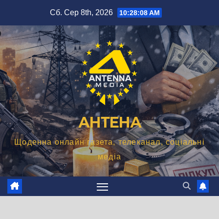
Перейти
Сб. Сер 8th, 2026
10:28:09 AM
до
вмісту
АНТЕНА
Щоденна онлайн газета, телеканал, соціальні
медіа