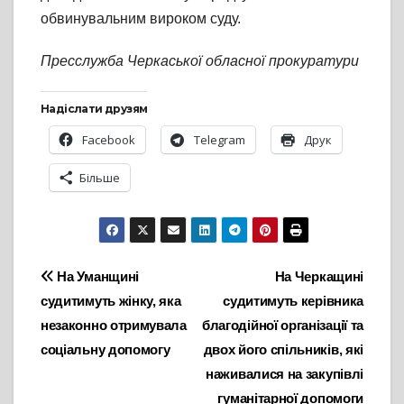
обвинувальним вироком суду.
Пресслужба Черкаської обласної прокуратури
Надіслати друзям
Facebook
Telegram
Друк
Більше
Навігація
На Уманщині
На Черкащині
судитимуть жінку, яка
судитимуть керівника
записів
незаконно отримувала
благодійної організації та
соціальну допомогу
двох його спільників, які
наживалися на закупівлі
гуманітарної допомоги