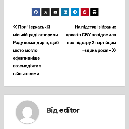
Навігація
При Черкаській
На підставі зібраних
міській раді створили
доказів СБУ повідомила
записів
Раду командирів, щоб
про підозру 2 партійцям
місто могло
«єдина росія»
ефективніше
взаємодіяти з
військовими
Від
editor