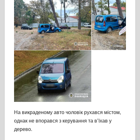
На викраденому авто чоловік рухався містом,
однак не впорався з керування та в’їхав у
дерево.