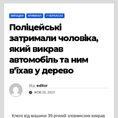
ВИПАДКИ
КРИМІНАЛ
У ЧЕРКАСАХ
Поліцейські
затримали чоловіка,
який викрав
автомобіль та ним
в’їхав у дерево
Від
editor
ЖОВ 26, 2023
Ключі від машини 39-річний зловмисник викрав