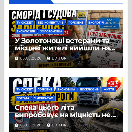
TV СЮЖЕТ
БЕЗ КОМЕНТАРІВ
ГОЛОВНЕ
ЕКОЛОГІЯ
ЕКСКЛЮЗИВ
ЗОЛОТОНОША
У Золотоноші ветерани та
місцеві жителі вийшли на
протест до стін
06.08.2026
EDITOR
підприємства ТОВ «Омега
Три», що займається
виробництвом м’яса птиці
TV СЮЖЕТ
ГОЛОВНЕ
ЕКОНОМІКА
ЕКСКЛЮЗИВ
ЖИТТЯ
ПОГОДА
У ЧЕРКАСАХ
Спека цього літа
випробовує на міцність не
лише людей, а й дороги
06.08.2026
EDITOR
Черкас