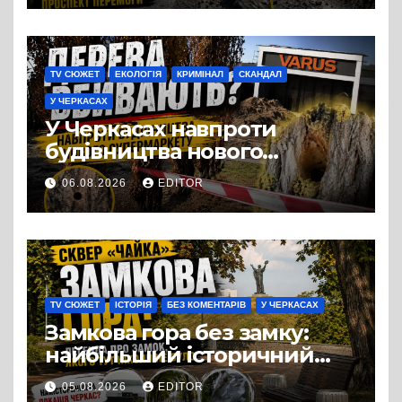
TV СЮЖЕТ
ЕКОЛОГІЯ
КРИМІНАЛ
СКАНДАЛ
У ЧЕРКАСАХ
У Черкасах навпроти
будівництва нового
супермаркету VARUS на
06.08.2026
EDITOR
проспекті Перемоги всохли
дерева. І це навряд чи
можна назвати
випадковістю
TV СЮЖЕТ
ІСТОРІЯ
БЕЗ КОМЕНТАРІВ
У ЧЕРКАСАХ
Замкова гора без замку:
найбільший історичний
міф Черкас
05.08.2026
EDITOR