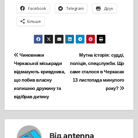
Facebook
Telegram
Друк
Більше
Навігація
Чиновники
Мутна історія: судді,
Черкаської міськради
поліція, спецслужби. Що
записів
відмазують кривдника,
саме сталося в Черкасах
що побив власну
13 листопада минулого
колишню дружину та
року?
відібрав дитину
Від
antenna