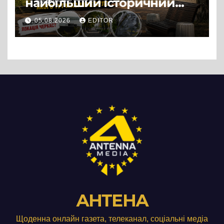
найбільший історичний
міф Черкас
05.08.2026
EDITOR
АНТЕНА
Щоденна онлайн газета, телеканал, соціальні медіа