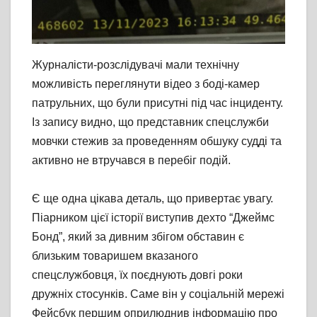
Журналісти-розслідувачі мали технічну
можливість переглянути відео з боді-камер
патрульних, що були присутні під час інциденту.
Із запису видно, що представник спецслужби
мовчки стежив за проведенням обшуку судді та
активно не втручався в перебіг подій.
Є ще одна цікава деталь, що привертає увагу.
Піарником цієї історії виступив дехто “Джеймс
Бонд”, який за дивним збігом обставин є
близьким товаришем вказаного
спецслужбовця, їх поєднують довгі роки
дружніх стосунків. Саме він у соціальній мережі
Фейсбук першим оприлюднив інформацію про