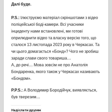
Далі буде.
P.S.:
Ілюструємо матеріал скріншотами з відео
поліцейської боді-камери. Всі учасники
інциденту нами встановлені, ми готові
оприлюднити відео та власну версію того, що
сталося 13 листопада 2023 року в Черкасах. Та
чи цього домагається «Бонд»? Чого не зробиш
заради слави свого товариша…
А, до речі… Мова зовсім не про Анатолія
Бондаренка, якого також у Черкасах називають
«Бондом».
P.P.S.:
А Володимир Бородійчук, виявляється,
був тверезим…
Надіслати друзям