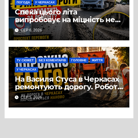
ПОГОДА
У ЧЕРКАСАХ
Спека цього літа
випробовує на міцність не
лише людей, а й дороги
СЕР 6, 2026
Черкас
TV СЮЖЕТ
БЕЗ КОМЕНТАРІВ
ГОЛОВНЕ
ЖИТТЯ
У ЧЕРКАСАХ
На Василя Стуса в Черкасах
ремонтують дорогу. Роботи
ведуться на ділянці від
СЕР 5, 2026
провулка Івана Сірка до
вулиці Надпільної