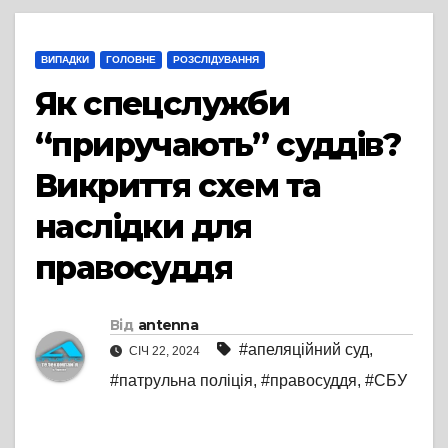
ВИПАДКИ
ГОЛОВНЕ
РОЗСЛІДУВАННЯ
Як спецслужби
“приручають” суддів?
Викриття схем та
наслідки для
правосуддя
Від
antenna
#апеляційний суд
,
СІЧ 22, 2024
#патрульна поліція
,
#правосуддя
,
#СБУ