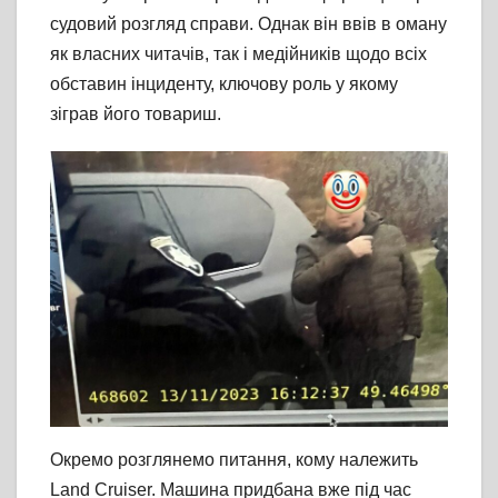
судовий розгляд справи. Однак він ввів в оману
як власних читачів, так і медійників щодо всіх
обставин інциденту, ключову роль у якому
зіграв його товариш.
Окремо розглянемо питання, кому належить
Land Cruiser. Машина придбана вже під час