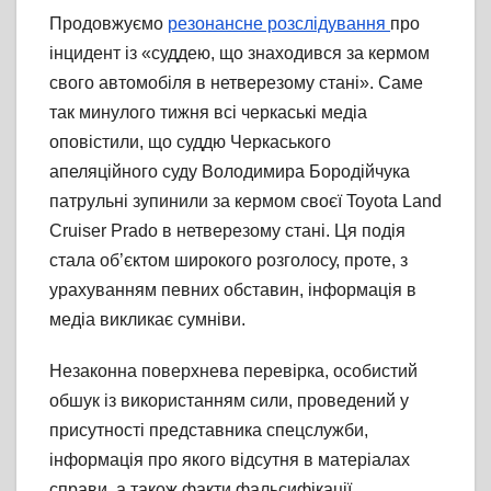
Продовжуємо
резонансне розслідування
про
інцидент із «суддею, що знаходився за кермом
свого автомобіля в нетверезому стані». Саме
так минулого тижня всі черкаські медіа
оповістили, що суддю Черкаського
апеляційного суду Володимира Бородійчука
патрульні зупинили за кермом своєї Toyota Land
Cruiser Prado в нетверезому стані. Ця подія
стала об’єктом широкого розголосу, проте, з
урахуванням певних обставин, інформація в
медіа викликає сумніви.
Незаконна поверхнева перевірка, особистий
обшук із використанням сили, проведений у
присутності представника спецслужби,
інформація про якого відсутня в матеріалах
справи, а також факти фальсифікації