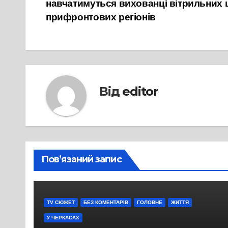
навчатимуться вихованці вітрильних ш
записів
прифронтових регіонів
Від
editor
Пов’язаний запис
TV СЮЖЕТ
БЕЗ КОМЕНТАРІВ
ГОЛОВНЕ
ЖИТТЯ
У ЧЕРКАСАХ