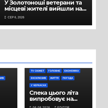
У Золотоноші ветерани та
місцеві жителі вийшли на
протест до стін
СЕР 6, 2026
підприємства ТОВ «Омега
Три», що займається
виробництвом м’яса птиці
TV СЮЖЕТ
ГОЛОВНЕ
ЕКОНОМІКА
ЗИВ
ЕКСКЛЮЗИВ
ЖИТТЯ
ПОГОДА
У ЧЕРКАСАХ
Спека цього літа
випробовує на
міцність не лише
06.08.2026
EDITOR