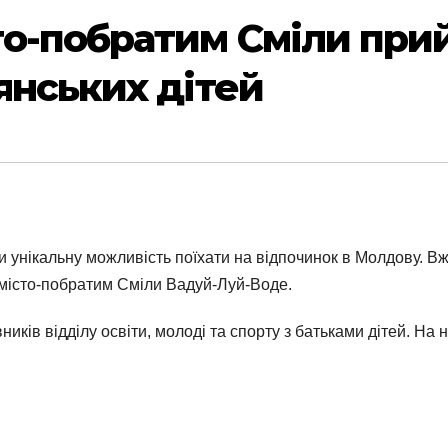
о-побратим Сміли при
янських дітей
ли унікальну можливість поїхати на відпочинок в Молдову. Вж
 місто-побратим Сміли Вадуй-Луй-Воде.
иків відділу освіти, молоді та спорту з батьками дітей. На 