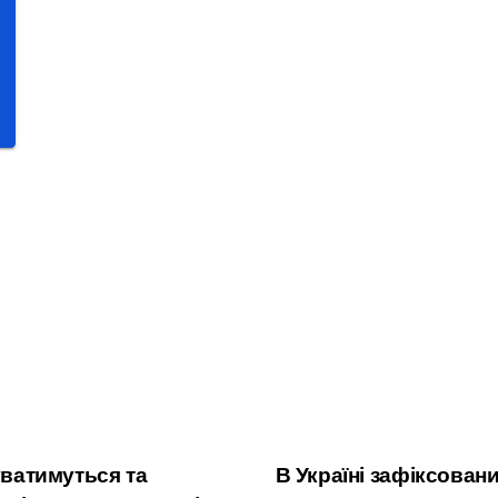
уватимуться та
В Україні зафіксован