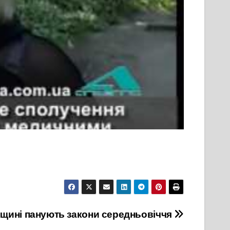
щині панують закони середньовіччя