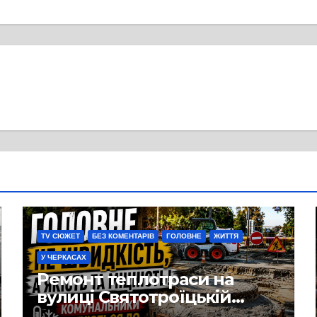
TV СЮЖЕТ
БЕЗ КОМЕНТАРІВ
ГОЛОВНЕ
ЖИТТЯ
У ЧЕРКАСАХ
Ремонт теплотраси на
вулиці Святотроїцькій
затягнувся порівняно із