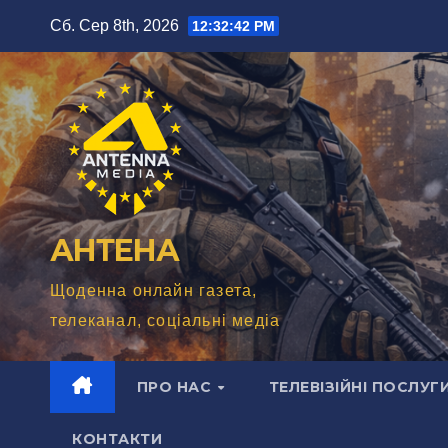
Перейти
Сб. Сер 8th, 2026
12:32:44 PM
до
вмісту
АНТЕНА
Щоденна онлайн газета,
телеканал, соціальні медіа
ПРО НАС
ТЕЛЕВІЗІЙНІ ПОСЛУГ
КОНТАКТИ