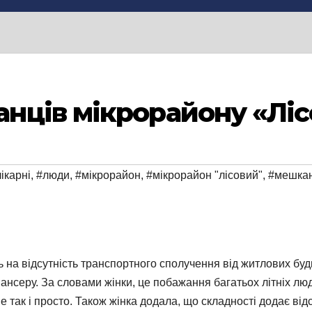
нців мікрорайону «Лі
ікарні
,
#люди
,
#мікрорайон
,
#мікрорайон "лісовий"
,
#мешкан
а відсутність транспортного сполучення від житлових буди
пансеру. За словами жінки, це побажання багатьох літніх лю
е так і просто. Також жінка додала, що складності додає відс