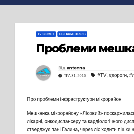
TV СЮЖЕТ
БЕЗ КОМЕНТАРІВ
Проблеми мешка
Від
antenna
#TV
,
#дороги
,
#л
ТРА 31, 2016
Про проблеми інфраструктури мікрорайон
.
Мешканка мікрорайону «Лісовий» поскаржилась н
лікарні, онкодиспансеру та кардіологічного дис
стверджує пані Галина, через ліс ходити пішки н