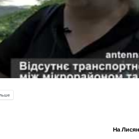
ільше
На Лисян