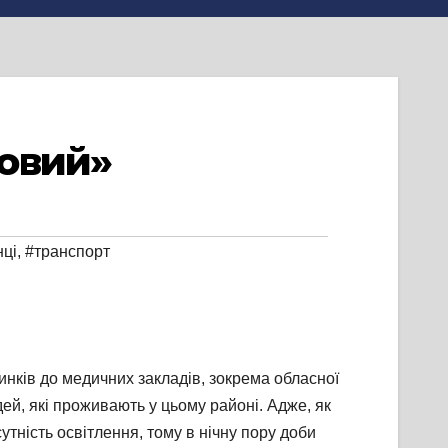
совий»
ці
,
#транспорт
нків до медичних закладів, зокрема обласної
дей, які проживають у цьому районі. Адже, як
утність освітлення, тому в нічну пору доби