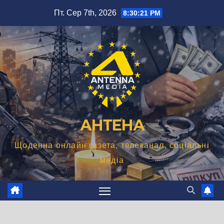
Перейти
Пт. Сер 7th, 2026
8:30:22 PM
до
вмісту
АНТЕНА
Щоденна онлайн газета, телеканал, соціальні
медіа