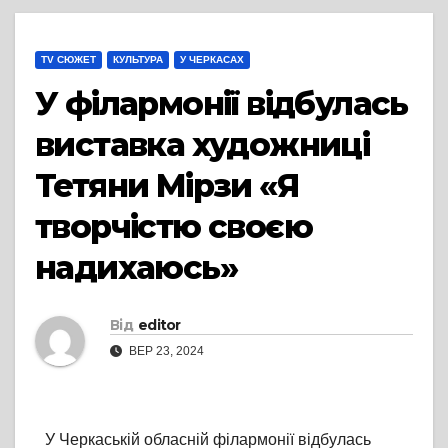
TV СЮЖЕТ
КУЛЬТУРА
У ЧЕРКАСАХ
У філармонії відбулась
виставка художниці
Тетяни Мірзи «Я
творчістю своєю
надихаюсь»
Від
editor
ВЕР 23, 2024
У Черкаській обласній філармонії відбулась