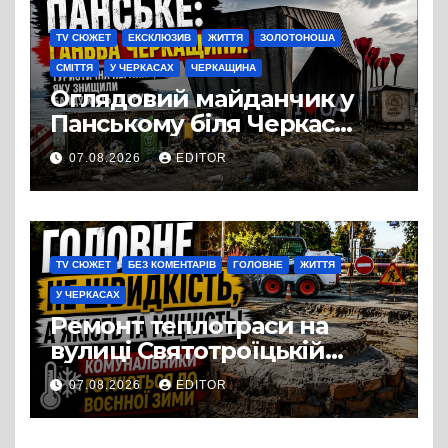
TV СЮЖЕТ
ЕКСКЛЮЗИВ
ЖИТТЯ
ЗОЛОТОНОША
СМІТТЯ
У ЧЕРКАСАХ
ЧЕРКАЩИНА
Оглядовий майданчик у
Панському біля Черкас
перетворився на занедбане
07.08.2026
EDITOR
сміттєзвалище
TV СЮЖЕТ
БЕЗ КОМЕНТАРІВ
ГОЛОВНЕ
ЖИТТЯ
У ЧЕРКАСАХ
Ремонт теплотраси на
вулиці Святотроїцькій
затягнувся порівняно із
07.08.2026
EDITOR
запланованими термінами.
Вулицю досі не відкрили