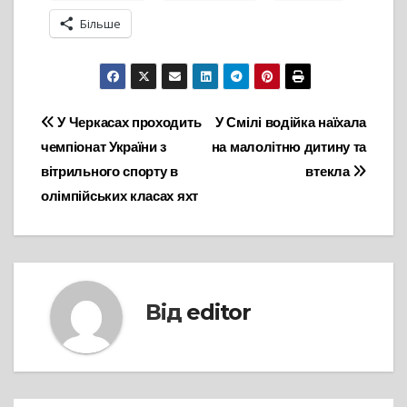
Більше
Навігація
У Черкасах проходить
У Смілі водійка наїхала
чемпіонат України з
на малолітню дитину та
записів
вітрильного спорту в
втекла
олімпійських класах яхт
Від
editor