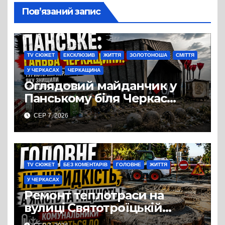
Пов’язаний запис
TV СЮЖЕТ
ЕКСКЛЮЗИВ
ЖИТТЯ
ЗОЛОТОНОША
СМІТТЯ
У ЧЕРКАСАХ
ЧЕРКАЩИНА
Оглядовий майданчик у
Панському біля Черкас
перетворився на занедбане
СЕР 7, 2026
сміттєзвалище
TV СЮЖЕТ
БЕЗ КОМЕНТАРІВ
ГОЛОВНЕ
ЖИТТЯ
У ЧЕРКАСАХ
Ремонт теплотраси на
вулиці Святотроїцькій
затягнувся порівняно із