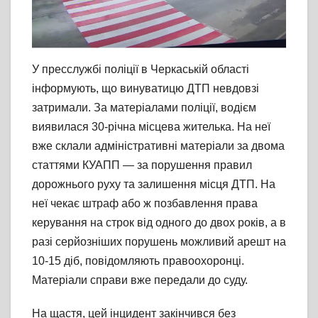
У пресслужбі поліції в Черкаській області
інформують, що винуватицю ДТП невдовзі
затримали. За матеріалами поліції, водієм
виявилася 30-річна місцева жителька. На неї
вже склали адміністративні матеріали за двома
статтями КУАПП — за порушення правил
дорожнього руху та залишення місця ДТП. На
неї чекає штраф або ж позбавлення права
керування на строк від одного до двох років, а в
разі серйозніших порушень можливий арешт на
10-15 діб, повідомляють правоохоронці.
Матеріали справи вже передали до суду.
На щастя, цей інцидент закінчився без