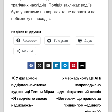
трагічних наслідків. Поліція закликає водіїв
бути уважними на дорогах та не наражати на
небезпеку пішоходів.
Надіслати друзям
Facebook
Telegram
Друк
Більше
Навігація
У філармонії
У черкаському ЦНАПі
відбулась виставка
запроваджено
записів
художниці Тетяни Мірзи
адміністративний сервіс
«Я творчістю своєю
«Ветеран», що працює за
надихаюсь»
принципом «єдиного
вікна»