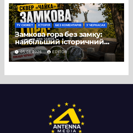
можна назвати
випадковістю
TV СЮЖЕТ
ІСТОРІЯ
БЕЗ КОМЕНТАРІВ
У ЧЕРКАСАХ
Замкова гора без замку:
найбільший історичний
міф Черкас
05.08.2026
EDITOR