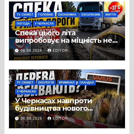
виробництвом м’яса птиці
TV СЮЖЕТ
ГОЛОВНЕ
ЕКОНОМІКА
ЕКСКЛЮЗИВ
ЖИТТЯ
ПОГОДА
У ЧЕРКАСАХ
Спека цього літа
випробовує на міцність не
лише людей, а й дороги
06.08.2026
EDITOR
Черкас
TV СЮЖЕТ
ЕКОЛОГІЯ
КРИМІНАЛ
СКАНДАЛ
У ЧЕРКАСАХ
У Черкасах навпроти
будівництва нового
супермаркету VARUS на
06.08.2026
EDITOR
проспекті Перемоги всохли
дерева. І це навряд чи