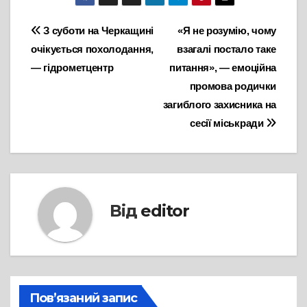
Навігація
З суботи на Черкащині
«Я не розумію, чому
очікується похолодання,
взагалі постало таке
записів
— гідрометцентр
питання», — емоційна
промова родички
загиблого захисника на
сесії міськради
Від
editor
Пов’язаний запис