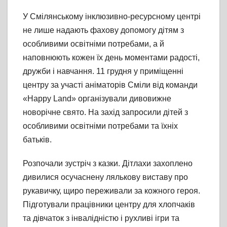
У Смілянському інклюзивно-ресурсному центрі
не лише надають фахову допомогу дітям з
особливими освітніми потребами, а й
наповнюють кожен їх день моментами радості,
дружби і навчання. 11 грудня у приміщенні
центру за участі аніматорів Сміли від команди
«Happy Land» організували дивовижне
новорічне свято. На захід запросили дітей з
особливими освітніми потребами та їхніх
батьків.
Розпочали зустріч з казки. Дітлахи захоплено
дивилися осучаснену лялькову виставу про
рукавичку, щиро переживали за кожного героя.
Підготували працівники центру для хлопчаків
та дівчаток з інвалідністю і рухливі ігри та