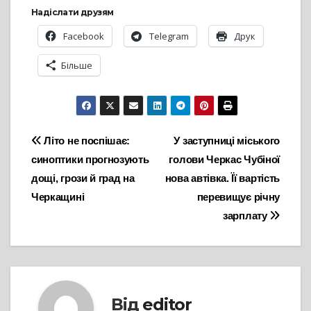
Надіслати друзям
Facebook
Telegram
Друк
Більше
Навігація
Літо не поспішає:
У заступниці міського
синоптики прогнозують
голови Черкас Чубіної
записів
дощі, грози й град на
нова автівка. Її вартість
Черкащині
перевищує річну
зарплату
Від
editor