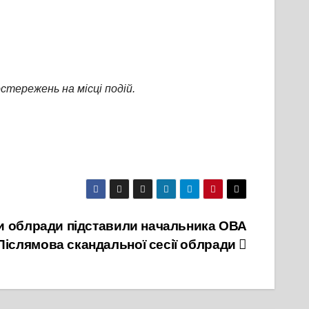
остережень на місці подій.
ви облради підставили начальника ОВА
Післямова скандальної сесії облради