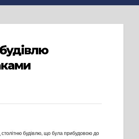
 будівлю
аками
 столітню будівлю, що була прибудовою до