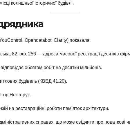
ісці колишньої історичної будівлі.
ідрядника
ouControl, Opendatabot, Clarity) показала:
вська, 82, оф. 256 — адреса масової реєстрації десятків фір
 відповідає обсягам робіт на десятки мільйонів.
итлових будівель (КВЕД 41.20).
Ігор Нестерук.
зій на реставраційні роботи пам’яток архітектури.
адміністративних справах, що може свідчити про податкові чи