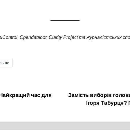
ontrol, Opendatabot, Clarity Project та журналістських сп
ільше
 Найкращий час для
Замість виборів голо
Ігоря Табурця? 