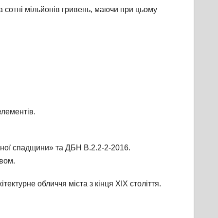
а сотні мільйонів гривень, маючи при цьому
елементів.
рної спадщини» та ДБН В.2.2-2-2016.
вом.
ектурне обличчя міста з кінця ХІХ століття.