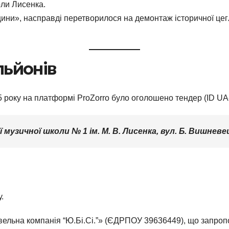
оли Лисенка.
ини», насправді перетворилося на демонтаж історичної цег
льйонів
5 року на платформі ProZorro було оголошено тендер (ID U
музичної школи № 1 ім. М. В. Лисенка, вул. Б. Вишневец
.
вельна компанія “Ю.Бі.Сі.”» (ЄДРПОУ 39636449), що запропо