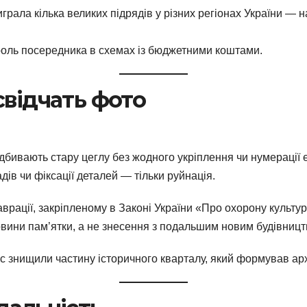
рала кілька великих підрядів у різних регіонах України — н
роль посередника в схемах із бюджетними коштами.
свідчать фото
відбивають стару цеглу без жодного укріплення чи нумерації 
ів чи фіксації деталей — тільки руйнація.
врації, закріпленому в Законі України «Про охорону культу
вини пам’ятки, а не знесення з подальшим новим будівницт
 знищили частину історичного кварталу, який формував архіт