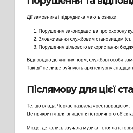
Порушення та відпові
Дії замовника і підрядника мають ознаки:
Порушення законодавства про охорону куль
Зловживання службовим становищем (ст. 3
Порушення цільового використання бюджетн
Відповідно до чинних норм, службові особи замов
Такі дії не лише руйнують архітектурну спадщи
Післямову для цієї ст
Те, що влада Черкас назвала «реставрацією», —
Це прикриття для знищення історичного об’єкта
Місце, де колись звучала музика і стояла історія