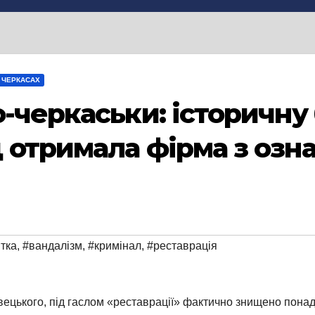
 ЧЕРКАСАХ
о-черкаськи: історичну
 отримала фірма з озн
ятка
,
#вандалізм
,
#кримінал
,
#реставрація
вецького, під гаслом «реставрації» фактично знищено понад