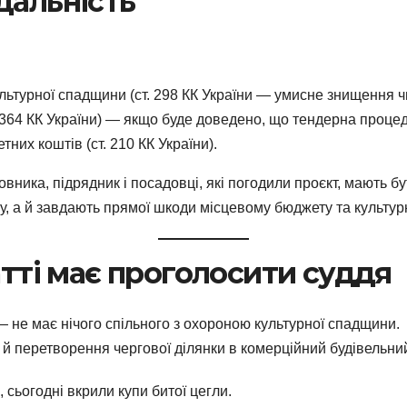
дальність
турної спадщини (ст. 298 КК України — умисне знищення чи
64 КК України) — якщо буде доведено, що тендерна процеду
их коштів (ст. 210 КК України).
ника, підрядник і посадовці, які погодили проєкт, мають бу
ну, а й завдають прямої шкоди місцевому бюджету та культу
атті має проголосити суддя
 не має нічого спільного з охороною культурної спадщини.
 й перетворення чергової ділянки в комерційний будівельни
, сьогодні вкрили купи битої цегли.