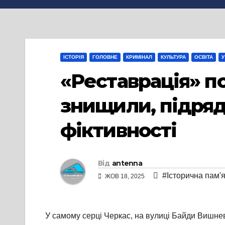
ІСТОРІЯ
ГОЛОВНЕ
КРИМІНАЛ
КУЛЬТУРА
ОСВІТА
У
«Реставрація» п
знищили, підряд
фіктивності
Від
antenna
#Історична пам'
ЖОВ 18, 2025
У самому серці Черкас, на вулиці Байди Вишне