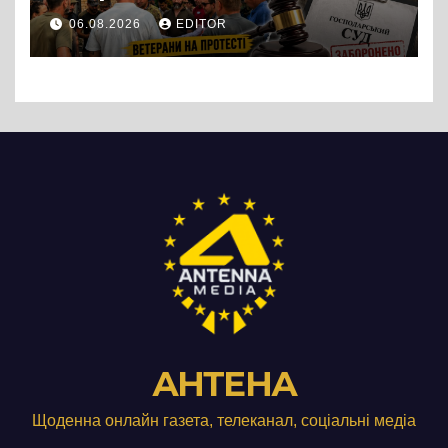
протест до стін
06.08.2026
EDITOR
підприємства ТОВ «Омега
Три», що займається
виробництвом м’яса птиці
АНТЕНА
Щоденна онлайн газета, телеканал, соціальні медіа