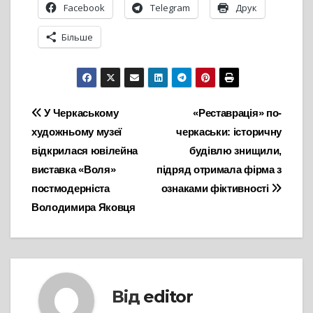
Facebook
Telegram
Друк
Більше
Навігація
У Черкаському
«Реставрація» по-
художньому музеї
черкаськи: історичну
записів
відкрилася ювілейна
будівлю знищили,
виставка «Воля»
підряд отримала фірма з
постмодерніста
ознаками фіктивності
Володимира Яковця
Від
editor