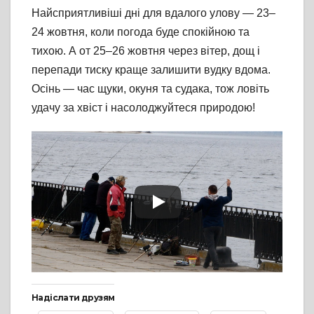
Найсприятливіші дні для вдалого улову — 23–
24 жовтня, коли погода буде спокійною та
тихою. А от 25–26 жовтня через вітер, дощ і
перепади тиску краще залишити вудку вдома.
Осінь — час щуки, окуня та судака, тож ловіть
удачу за хвіст і насолоджуйтеся природою!
Надіслати друзям