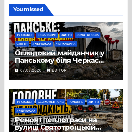
You missed
TV СЮЖЕТ
ЕКСКЛЮЗИВ
ЖИТТЯ
ЗОЛОТОНОША
СМІТТЯ
У ЧЕРКАСАХ
ЧЕРКАЩИНА
Оглядовий майданчик у
Панському біля Черкас
перетворився на занедбане
07.08.2026
EDITOR
сміттєзвалище
TV СЮЖЕТ
БЕЗ КОМЕНТАРІВ
ГОЛОВНЕ
ЖИТТЯ
У ЧЕРКАСАХ
Ремонт теплотраси на
вулиці Святотроїцькій