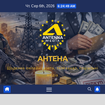
Перейти
Чт. Сер 6th, 2026
6:24:50 AM
до
вмісту
АНТЕНА
Щоденна онлайн газета, телеканал, соціальні
медіа