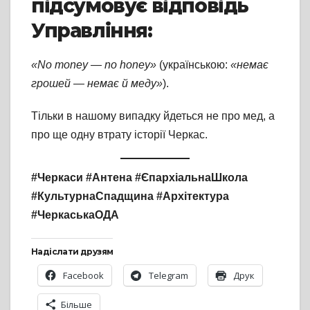
підсумовує відповідь
Управління:
«No money — no honey»
(українською:
«немає
грошей — немає й меду»
).
Тільки в нашому випадку йдеться не про мед, а
про ще одну втрату історії Черкас.
#Черкаси #Антена #ЄпархіальнаШкола
#КультурнаСпадщина #Архітектура
#ЧеркаськаОДА
Надіслати друзям
Facebook
Telegram
Друк
Більше