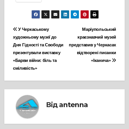
Навігація
У Черкаському
Маріупольський
художньому музеї до
краєзнавчий музей
записів
Дня Гідності та Свободи
представив у Черкасах
презентували виставку
відтворені писанки
«Барви війни: біль та
«Іканича»
сміливість»
Від
antenna