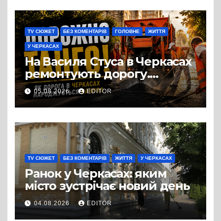
століть стоїть над Дніпром
TV СЮЖЕТ
БЕЗ КОМЕНТАРІВ
ГОЛОВНЕ
ЖИТТЯ
У ЧЕРКАСАХ
На Василя Стуса в Черкасах
ремонтують дорогу.
Роботи ведуться на ділянці
05.08.2026
EDITOR
від провулка Івана Сірка до
вулиці Надпільної
TV СЮЖЕТ
БЕЗ КОМЕНТАРІВ
ЖИТТЯ
У ЧЕРКАСАХ
Ранок у Черкасах: яким
місто зустрічає новий день
04.08.2026
EDITOR