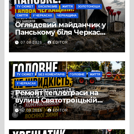
TV СЮЖЕТ
ЕКСКЛЮЗИВ
ЖИТТЯ
ЗОЛОТОНОША
СМІТТЯ
У ЧЕРКАСАХ
ЧЕРКАЩИНА
Оглядовий майданчик у
Панському біля Черкас
перетворився на занедбане
07.08.2026
EDITOR
сміттєзвалище
TV СЮЖЕТ
БЕЗ КОМЕНТАРІВ
ГОЛОВНЕ
ЖИТТЯ
У ЧЕРКАСАХ
Ремонт теплотраси на
вулиці Святотроїцькій
затягнувся порівняно із
07.08.2026
EDITOR
запланованими термінами.
Вулицю досі не відкрили
для руху