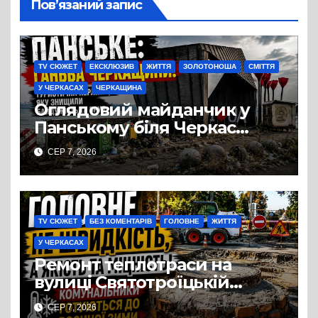
Пов’язаний запис
TV СЮЖЕТ
ЕКСКЛЮЗИВ
ЖИТТЯ
ЗОЛОТОНОША
СМІТТЯ
У ЧЕРКАСАХ
ЧЕРКАЩИНА
Оглядовий майданчик у
Панському біля Черкас
перетворився на занедбане
СЕР 7, 2026
сміттєзвалище
TV СЮЖЕТ
БЕЗ КОМЕНТАРІВ
ГОЛОВНЕ
ЖИТТЯ
У ЧЕРКАСАХ
Ремонт теплотраси на
вулиці Святотроїцькій
затягнувся порівняно із
СЕР 7, 2026
запланованими термінами.