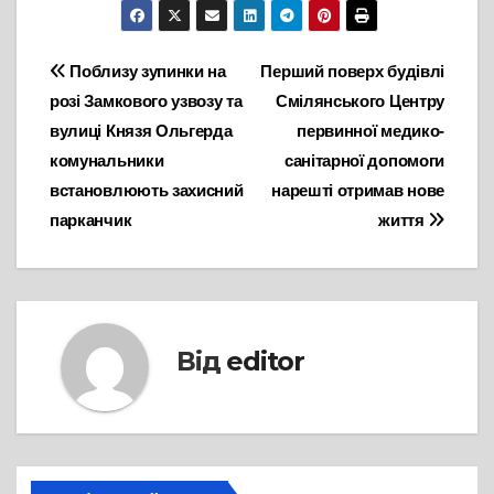
Навігація
Поблизу зупинки на
Перший поверх будівлі
розі Замкового узвозу та
Смілянського Центру
записів
вулиці Князя Ольгерда
первинної медико-
комунальники
санітарної допомоги
встановлюють захисний
нарешті отримав нове
парканчик
життя
Від
editor