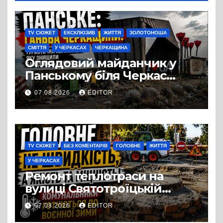
TV СЮЖЕТ
ЕКСКЛЮЗИВ
ЖИТТЯ
ЗОЛОТОНОША
СМІТТЯ
У ЧЕРКАСАХ
ЧЕРКАЩИНА
Оглядовий майданчик у
Панському біля Черкас
перетворився на занедбане
07.08.2026
EDITOR
сміттєзвалище
TV СЮЖЕТ
БЕЗ КОМЕНТАРІВ
ГОЛОВНЕ
ЖИТТЯ
У ЧЕРКАСАХ
Ремонт теплотраси на
вулиці Святотроїцькій
затягнувся порівняно із
07.08.2026
EDITOR
запланованими термінами.