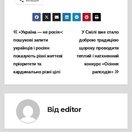
Навігація
«Україна — не росія»:
У Смілі вже стало
пошукові запити
доброю традицією
записів
українців і росіян
щороку проводити
показують різні життєві
теплий і натхненний
пріоритети та
конкурс «Осіння
кардинально різні цілі
рапсодія»
Від
editor