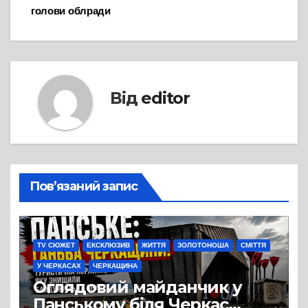
голови облради
Від
editor
Пов’язаний запис
TV СЮЖЕТ
ЕКСКЛЮЗИВ
ЖИТТЯ
ЗОЛОТОНОША
СМІТТЯ
У ЧЕРКАСАХ
ЧЕРКАЩИНА
Оглядовий майданчик у
Панському біля Черкас