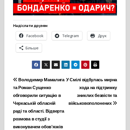
Надіслати друзям
Facebook
Telegram
Друк
Більше
Навігація
Володимир Мамалига
У Смілі відбулась мирна
та Роман Сущенко
хода на підтримку
записів
обговорили ситуацію в
зниклих безвісти та
Черкаській обласній
військовополонених
раді та області. Відверта
розмова в студії з
виконувачем обов’язків