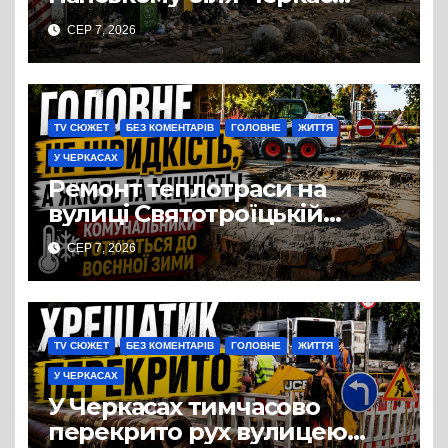
перетворився на занедбане
СЕР 7, 2026
сміттєзвалище
TV СЮЖЕТ
БЕЗ КОМЕНТАРІВ
ГОЛОВНЕ
ЖИТТЯ
У ЧЕРКАСАХ
Ремонт теплотраси на
вулиці Святотроїцькій
затягнувся порівняно із
СЕР 7, 2026
запланованими термінами.
Вулицю досі не відкрили
для руху
TV СЮЖЕТ
БЕЗ КОМЕНТАРІВ
ГОЛОВНЕ
ЖИТТЯ
У ЧЕРКАСАХ
У Черкасах тимчасово
перекрито рух вулицею