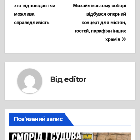
записів
хто відповідає і чи
Михайлівському соборі
можлива
відбувся оперний
справедливість
концерт для містян,
гостей, парафіян інших
храмів
Від
editor
Пов’язаний запис