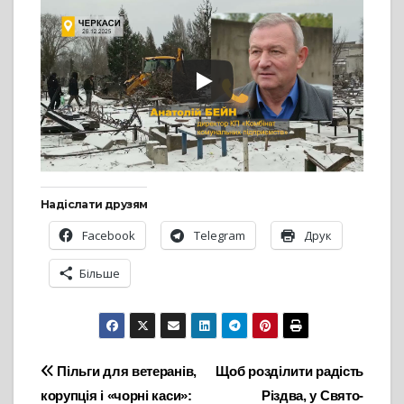
Надіслати друзям
Facebook
Telegram
Друк
Більше
Навігація
Пільги для ветеранів,
Щоб розділити радість
корупція і «чорні каси»:
Різдва, у Свято-