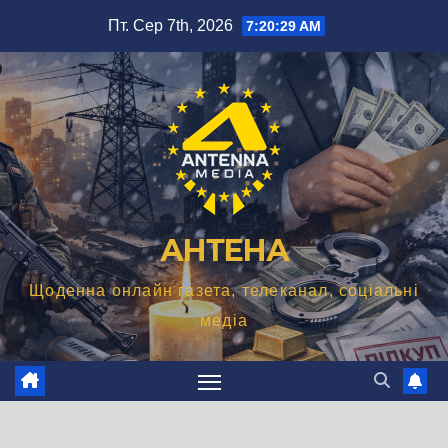
Перейти
Пт. Сер 7th, 2026
7:20:30 AM
до
вмісту
АНТЕНА
Щоденна онлайн газета, телеканал, соціальні
медіа