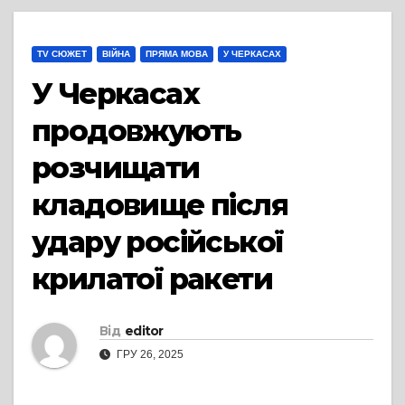
TV СЮЖЕТ
ВІЙНА
ПРЯМА МОВА
У ЧЕРКАСАХ
У Черкасах
продовжують
розчищати
кладовище після
удару російської
крилатої ракети
Від
editor
ГРУ 26, 2025