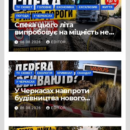
TV СЮЖЕТ
ГОЛОВНЕ
ЕКОНОМІКА
ЕКСКЛЮЗИВ
ЖИТТЯ
ПОГОДА
У ЧЕРКАСАХ
Спека цього літа
випробовує на міцність не
лише людей, а й дороги
06.08.2026
EDITOR
Черкас
TV СЮЖЕТ
ЕКОЛОГІЯ
КРИМІНАЛ
СКАНДАЛ
У ЧЕРКАСАХ
У Черкасах навпроти
будівництва нового
супермаркету VARUS на
06.08.2026
EDITOR
проспекті Перемоги всохли
дерева. І це навряд чи
можна назвати