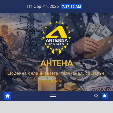
Перейти
Пт. Сер 7th, 2026
7:37:33 AM
до
вмісту
АНТЕНА
Щоденна онлайн газета, телеканал, соціальні
медіа