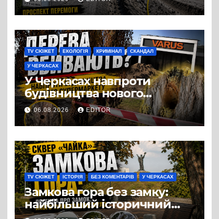
Черкас
TV СЮЖЕТ
ЕКОЛОГІЯ
КРИМІНАЛ
СКАНДАЛ
У ЧЕРКАСАХ
У Черкасах навпроти
будівництва нового
супермаркету VARUS на
06.08.2026
EDITOR
проспекті Перемоги всохли
дерева. І це навряд чи
можна назвати
випадковістю
TV СЮЖЕТ
ІСТОРІЯ
БЕЗ КОМЕНТАРІВ
У ЧЕРКАСАХ
Замкова гора без замку:
найбільший історичний
міф Черкас