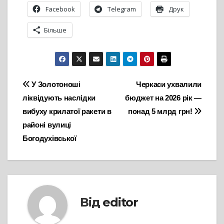
Facebook
Telegram
Друк
Більше
Навігація
У Золотоноші
Черкаси ухвалили
ліквідують наслідки
бюджет на 2026 рік —
записів
вибуху крилатої ракети в
понад 5 млрд грн!
районі вулиці
Богодухівської
Від
editor