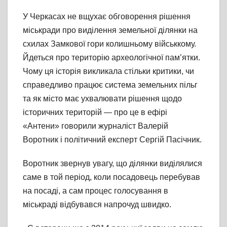
У Черкасах не вщухає обговорення рішення
міськради про виділення земельної ділянки на
схилах Замкової гори колишньому військкому.
Йдеться про територію археологічної пам’ятки.
Чому ця історія викликала стільки критики, чи
справедливо працює система земельних пільг
та як місто має ухвалювати рішення щодо
історичних територій — про це в ефірі
«Антени» говорили журналіст Валерій
Воротник і політичний експерт Сергій Пасічник.
Воротник звернув увагу, що ділянки виділялися
саме в той період, коли посадовець перебував
на посаді, а сам процес голосування в
міськраді відбувався напрочуд швидко.