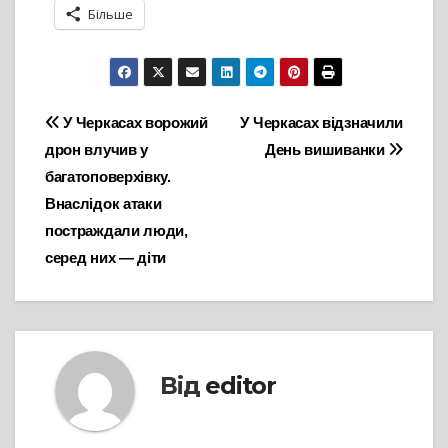
Більше
Навігація
У Черкасах ворожий
У Черкасах відзначили
дрон влучив у
День вишиванки
записів
багатоповерхівку.
Внаслідок атаки
постраждали люди,
серед них — діти
Від
editor