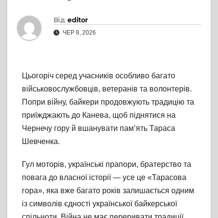
Від
editor
ЧЕР 8, 2026
Цьогоріч серед учасників особливо багато
військовослужбовців, ветеранів та волонтерів.
Попри війну, байкери продовжують традицію та
приїжджають до Канева, щоб піднятися на
Чернечу гору й вшанувати пам’ять Тараса
Шевченка.
Гул моторів, українські прапори, братерство та
повага до власної історії — усе це «Тарасова
гора», яка вже багато років залишається одним
із символів єдності української байкерської
спільноти. Війна не має переривати традиції.