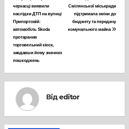
черкасці виявили
Смілянської міськради
записів
наслідки ДТП на вулиці
підтримала зміни до
Припортовій:
бюджету та передачу
автомобіль Skoda
комунального майна
протаранив
торговельний кіоск,
завдавши йому значних
пошкоджень
Від
editor