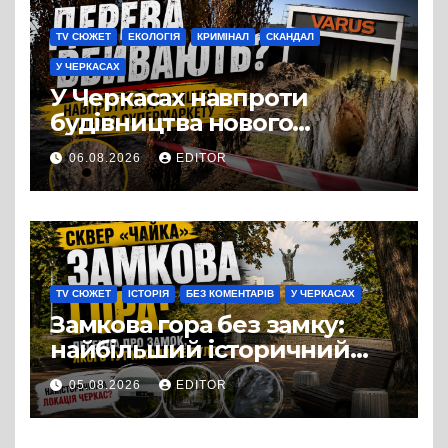
TV СЮЖЕТ
ЕКОЛОГІЯ
КРИМІНАЛ
СКАНДАЛ
У ЧЕРКАСАХ
У Черкасах навпроти
будівництва нового
супермаркету VARUS на
06.08.2026
EDITOR
проспекті Перемоги всохли
дерева. І це навряд чи
можна назвати
випадковістю
TV СЮЖЕТ
ІСТОРІЯ
БЕЗ КОМЕНТАРІВ
У ЧЕРКАСАХ
Замкова гора без замку:
найбільший історичний
міф Черкас
05.08.2026
EDITOR