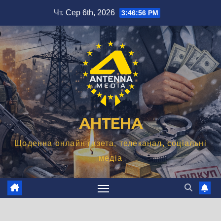
Перейти
Чт. Сер 6th, 2026
3:46:57 PM
до
вмісту
АНТЕНА
Щоденна онлайн газета, телеканал, соціальні
медіа