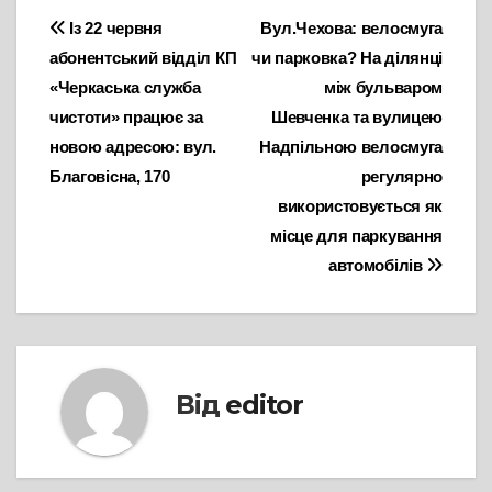
Навігація
Із 22 червня
Вул.Чехова: велосмуга
абонентський відділ КП
чи парковка? На ділянці
записів
«Черкаська служба
між бульваром
чистоти» працює за
Шевченка та вулицею
новою адресою: вул.
Надпільною велосмуга
Благовісна, 170
регулярно
використовується як
місце для паркування
автомобілів
Від
editor