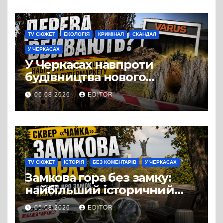
TV СЮЖЕТ
ЕКОЛОГІЯ
КРИМІНАЛ
СКАНДАЛ
У ЧЕРКАСАХ
У Черкасах навпроти
будівництва нового
супермаркету VARUS на
06.08.2026
EDITOR
проспекті Перемоги всохли
дерева. І це навряд чи
можна назвати
випадковістю
TV СЮЖЕТ
ІСТОРІЯ
БЕЗ КОМЕНТАРІВ
У ЧЕРКАСАХ
Замкова гора без замку:
найбільший історичний
міф Черкас
05.08.2026
EDITOR