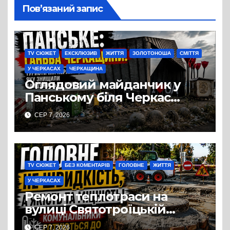
Пов’язаний запис
TV СЮЖЕТ
ЕКСКЛЮЗИВ
ЖИТТЯ
ЗОЛОТОНОША
СМІТТЯ
У ЧЕРКАСАХ
ЧЕРКАЩИНА
Оглядовий майданчик у
Панському біля Черкас
перетворився на занедбане
СЕР 7, 2026
сміттєзвалище
TV СЮЖЕТ
БЕЗ КОМЕНТАРІВ
ГОЛОВНЕ
ЖИТТЯ
У ЧЕРКАСАХ
Ремонт теплотраси на
вулиці Святотроїцькій
затягнувся порівняно із
СЕР 7, 2026