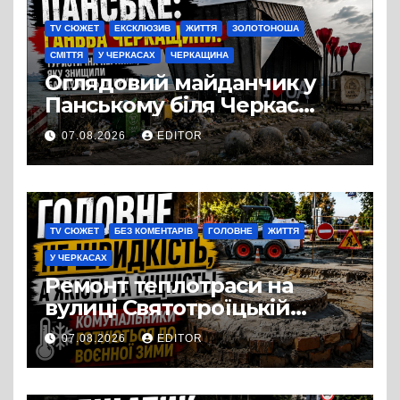
TV СЮЖЕТ
ЕКСКЛЮЗИВ
ЖИТТЯ
ЗОЛОТОНОША
СМІТТЯ
У ЧЕРКАСАХ
ЧЕРКАЩИНА
Оглядовий майданчик у
Панському біля Черкас
перетворився на занедбане
07.08.2026
EDITOR
сміттєзвалище
TV СЮЖЕТ
БЕЗ КОМЕНТАРІВ
ГОЛОВНЕ
ЖИТТЯ
У ЧЕРКАСАХ
Ремонт теплотраси на
вулиці Святотроїцькій
затягнувся порівняно із
07.08.2026
EDITOR
запланованими термінами.
Вулицю досі не відкрили
для руху