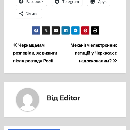
Facebook
Telegram
Друк
Більше
Навігація
Черкащанам
Механізм електронних
розповіли, як вижити
петицій у Черкасах є
записів
після розпаду Росії
недосконалим?
Від
Editor