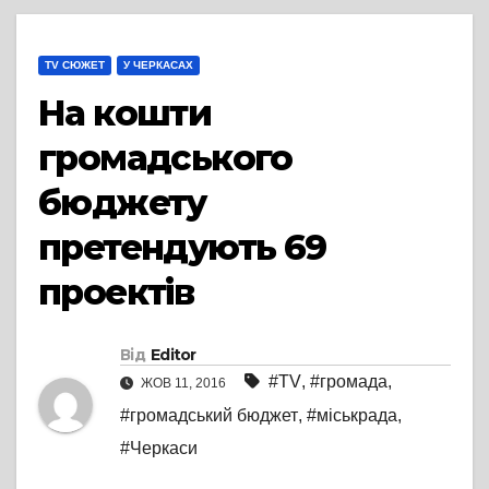
TV СЮЖЕТ
У ЧЕРКАСАХ
На кошти
громадського
бюджету
претендують 69
проектів
Від
Editor
#TV
,
#громада
,
ЖОВ 11, 2016
#громадський бюджет
,
#міськрада
,
#Черкаси