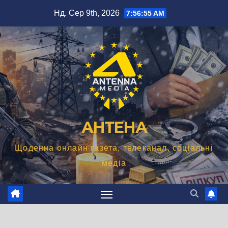
Перейти
Нд. Сер 9th, 2026
7:56:56 AM
до
вмісту
АНТЕНА
Щоденна онлайн газета, телеканал, соціальні
медіа