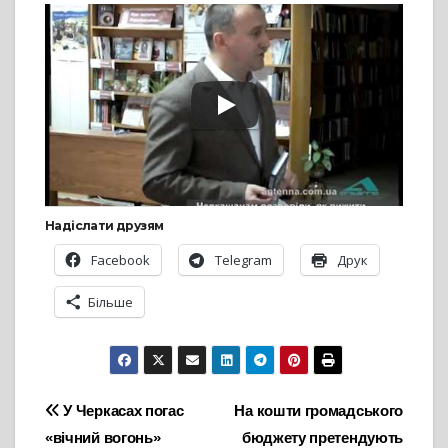
Надіслати друзям
Facebook
Telegram
Друк
Більше
Навігація
У Черкасах погас
На кошти громадського
«вічний вогонь»
бюджету претендують