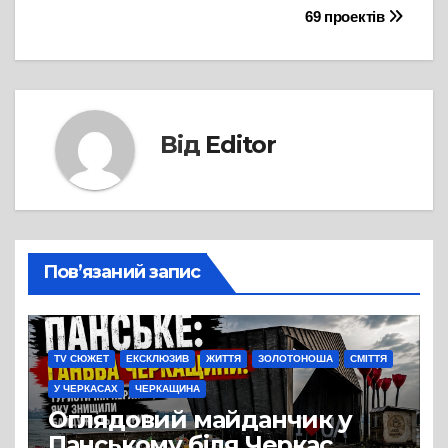
записів
69 проектів
Від
Editor
Пов’язаний запис
TV СЮЖЕТ
ЕКСКЛЮЗИВ
ЖИТТЯ
ЗОЛОТОНОША
СМІТТЯ
У ЧЕРКАСАХ
ЧЕРКАЩИНА
Оглядовий майданчик у
Панському біля Черкас