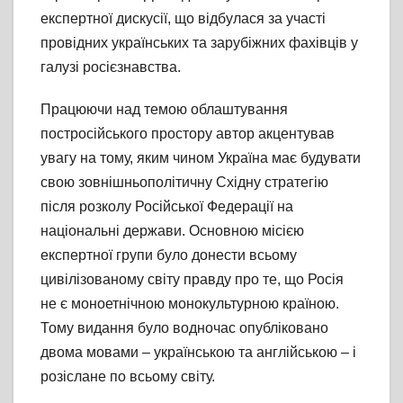
експертної дискусії, що відбулася за участі
провідних українських та зарубіжних фахівців у
галузі росієзнавства.
Працюючи над темою облаштування
постросійського простору автор акцентував
увагу на тому, яким чином Україна має будувати
свою зовнішньополітичну Східну стратегію
після розколу Російської Федерації на
національні держави. Основною місією
експертної групи було донести всьому
цивілізованому світу правду про те, що Росія
не є моноетнічною монокультурною країною.
Тому видання було водночас опубліковано
двома мовами – українською та англійською – і
розіслане по всьому світу.