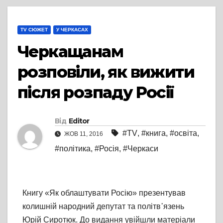
TV СЮЖЕТ
У ЧЕРКАСАХ
Черкащанам
розповіли, як вижити
після розпаду Росії
Від
Editor
#TV
,
#книга
,
#освіта
,
ЖОВ 11, 2016
#політика
,
#Росія
,
#Черкаси
Книгу «Як облаштувати Росію» презентував
колишній народний депутат та політв᾽язень
Юрій Сиротюк. До видання увійшли матеріали