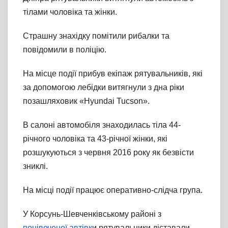
тілами чоловіка та жінки.
Страшну знахідку помітили рибалки та
повідомили в поліцію.
На місце події прибув екіпаж рятувальників, які
за допомогою лебідки витягнули з дна ріки
позашляховик «Hyundai Tucson».
В салоні автомобіля знаходилась тіла 44-
річного чоловіка та 43-річної жінки, які
розшукуються з червня 2016 року як безвісти
зниклі.
На місці події працює оперативно-слідча група.
У Корсунь-Шевченківському районі з
понівеченої автівк
и рятувальники діставали