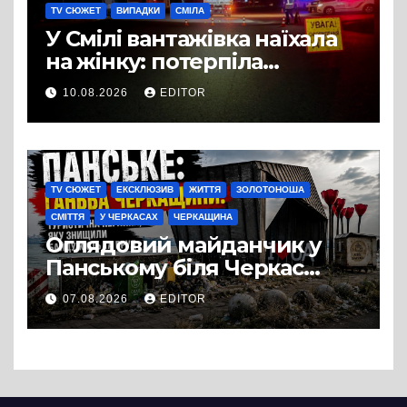
TV СЮЖЕТ
ВИПАДКИ
СМІЛА
У Смілі вантажівка наїхала
на жінку: потерпіла
померла в лікарні
10.08.2026
EDITOR
TV СЮЖЕТ
ЕКСКЛЮЗИВ
ЖИТТЯ
ЗОЛОТОНОША
СМІТТЯ
У ЧЕРКАСАХ
ЧЕРКАЩИНА
Оглядовий майданчик у
Панському біля Черкас
перетворився на занедбане
07.08.2026
EDITOR
сміттєзвалище