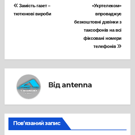
Навігація
Замість газет –
«Укртелеком»
тютюнові вироби
впроваджує
записів
безкоштовні дзвінки з
таксофонів на всі
фіксовані номери
телефонів
Від
antenna
Пов’язаний запис