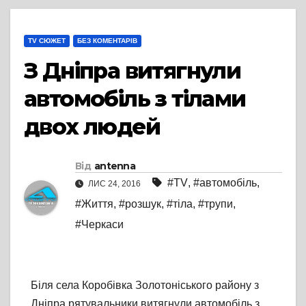
TV СЮЖЕТ
БЕЗ КОМЕНТАРІВ
З Дніпра витягнули
автомобіль з тілами
двох людей
Від
antenna
#TV
,
#автомобіль
,
ЛИС 24, 2016
#Життя
,
#розшук
,
#тіла
,
#трупи
,
#Черкаси
Біля села Коробівка Золотоніського району з
Дніпра рятувальники витягнули автомобіль з