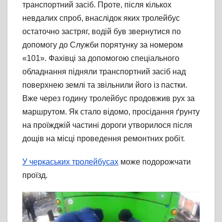
транспортний засіб. Проте, після кількох
невдалих спроб, внаслідок яких тролейбус
остаточно застряг, водій був звернутися по
допомогу до Служби порятунку за номером
«101». Фахівці за допомогою спеціального
обладнання підняли транспортний засіб над
поверхнею землі та звільнили його із пастки.
Вже через годину тролейбус продовжив рух за
маршрутом. Як стало відомо, просідання ґрунту
на проїжджій частині дороги утворилося після
дощів на місці проведення ремонтних робіт.
У черкаських тролейбусах
може подорожчати
проїзд.