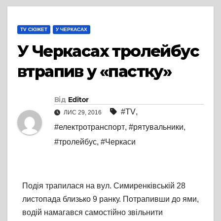
TV СЮЖЕТ
У ЧЕРКАСАХ
У Черкасах тролейбус
втрапив у «пастку»
Від
Editor
#TV
,
ЛИС 29, 2016
#електротранспорт
,
#рятувальники
,
#тролейбус
,
#Черкаси
Подія трапилася на вул. Симиренківській 28
листопада близько 9 ранку. Потрапивши до ями,
водій намагався самостійно звільнити