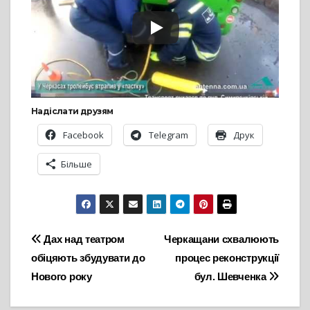
Надіслати друзям
Facebook
Telegram
Друк
Більше
Навігація
Дах над театром
Черкащани схвалюють
обіцяють збудувати до
процес реконструкції
записів
Нового року
бул. Шевченка