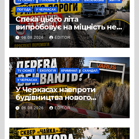
TV СЮЖЕТ
ГОЛОВНЕ
ЕКОНОМІКА
ЕКСКЛЮЗИВ
ЖИТТЯ
ПОГОДА
У ЧЕРКАСАХ
Спека цього літа
випробовує на міцність не
лише людей, а й дороги
06.08.2026
EDITOR
Черкас
TV СЮЖЕТ
ЕКОЛОГІЯ
КРИМІНАЛ
СКАНДАЛ
У ЧЕРКАСАХ
У Черкасах навпроти
будівництва нового
супермаркету VARUS на
06.08.2026
EDITOR
проспекті Перемоги всохли
дерева. І це навряд чи
можна назвати
випадковістю