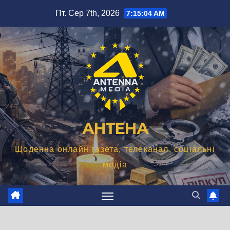
Перейти
Пт. Сер 7th, 2026
7:15:05 AM
до
вмісту
АНТЕНА
Щоденна онлайн газета, телеканал, соціальні
медіа