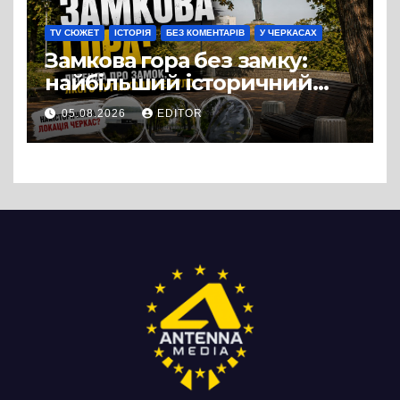
TV СЮЖЕТ
ІСТОРІЯ
БЕЗ КОМЕНТАРІВ
У ЧЕРКАСАХ
Замкова гора без замку:
найбільший історичний
міф Черкас
05.08.2026
EDITOR