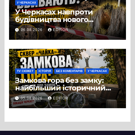
У ЧЕРКАСАХ
У Черкасах навпроти
будівництва нового
супермаркету VARUS на
06.08.2026
EDITOR
проспекті Перемоги всохли
дерева. І це навряд чи
можна назвати
випадковістю
TV СЮЖЕТ
ІСТОРІЯ
БЕЗ КОМЕНТАРІВ
У ЧЕРКАСАХ
Замкова гора без замку:
найбільший історичний
міф Черкас
05.08.2026
EDITOR