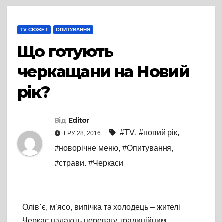
TV СЮЖЕТ
ОПИТУВАННЯ
Що готують
черкащани на Новий
рік?
Від
Editor
#TV
,
#новий рік
,
ГРУ 28, 2016
#новорічне меню
,
#Опитування
,
#страви
,
#Черкаси
Олів᾽є, м᾽ясо, випічка та холодець – жителі
Черкас надають перевагу традиційним