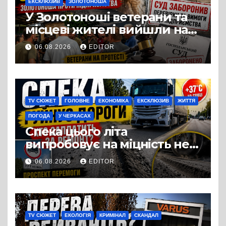
ЕКСКЛЮЗИВ
ЗОЛОТОНОША
У Золотоноші ветерани та
місцеві жителі вийшли на
протест до стін
06.08.2026
EDITOR
підприємства ТОВ «Омега
Три», що займається
виробництвом м’яса птиці
TV СЮЖЕТ
ГОЛОВНЕ
ЕКОНОМІКА
ЕКСКЛЮЗИВ
ЖИТТЯ
ПОГОДА
У ЧЕРКАСАХ
Спека цього літа
випробовує на міцність не
лише людей, а й дороги
06.08.2026
EDITOR
Черкас
TV СЮЖЕТ
ЕКОЛОГІЯ
КРИМІНАЛ
СКАНДАЛ