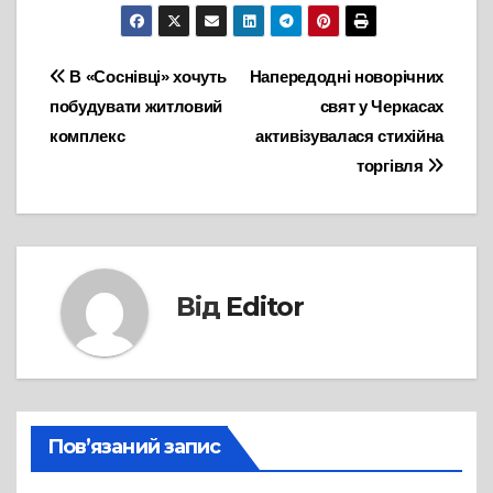
Навігація
В «Соснівці» хочуть
Напередодні новорічних
побудувати житловий
свят у Черкасах
записів
комплекс
активізувалася стихійна
торгівля
Від
Editor
Пов’язаний запис