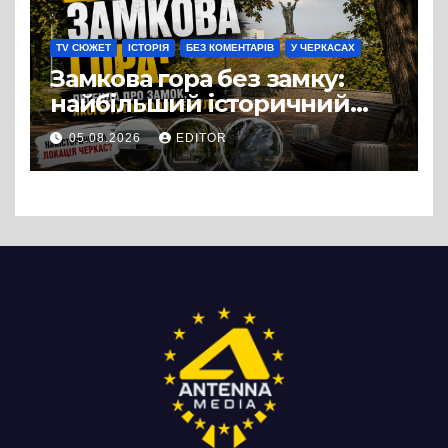
випадковістю
TV СЮЖЕТ
ІСТОРІЯ
БЕЗ КОМЕНТАРІВ
У ЧЕРКАСАХ
Замкова гора без замку:
найбільший історичний
міф Черкас
05.08.2026
EDITOR