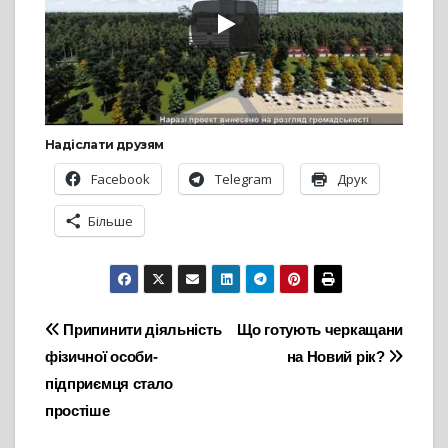
Надіслати друзям
Facebook
Telegram
Друк
Більше
Навігація
Припинити діяльність
Що готують черкащани
фізичної особи-
на Новий рік?
записів
підприємця стало
простіше