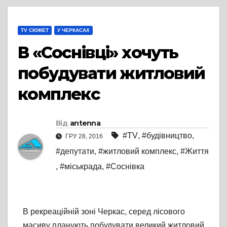
TV СЮЖЕТ
У ЧЕРКАСАХ
В «Соснівці» хочуть
побудувати житловий
комплекс
Від
antenna
#TV
,
#будівництво
,
ГРУ 28, 2016
#депутати
,
#житловий комплекс
,
#Життя
,
#міськрада
,
#Соснівка
В рекреаційній зоні Черкас, серед лісового
масиву планують побудувати великий житловий