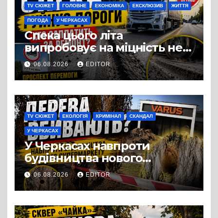
TV СЮЖЕТ
ГОЛОВНЕ
ЕКОНОМІКА
ЕКСКЛЮЗИВ
ЖИТТЯ
ПОГОДА
У ЧЕРКАСАХ
Спека цього літа
випробовує на міцність не
лише людей, а й дороги
06.08.2026
EDITOR
Черкас
TV СЮЖЕТ
ЕКОЛОГІЯ
КРИМІНАЛ
СКАНДАЛ
У ЧЕРКАСАХ
У Черкасах навпроти
будівництва нового
супермаркету VARUS на
06.08.2026
EDITOR
проспекті Перемоги всохли
дерева. І це навряд чи
можна назвати