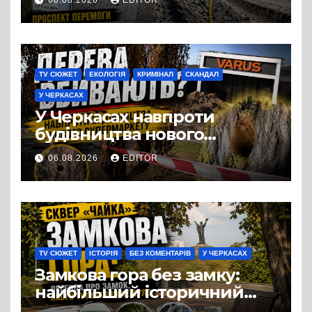
06.08.2026
EDITOR
Черкас
TV СЮЖЕТ
ЕКОЛОГІЯ
КРИМІНАЛ
СКАНДАЛ
У ЧЕРКАСАХ
У Черкасах навпроти
будівництва нового
супермаркету VARUS на
06.08.2026
EDITOR
проспекті Перемоги всохли
дерева. І це навряд чи
можна назвати
випадковістю
TV СЮЖЕТ
ІСТОРІЯ
БЕЗ КОМЕНТАРІВ
У ЧЕРКАСАХ
Замкова гора без замку:
найбільший історичний
міф Черкас