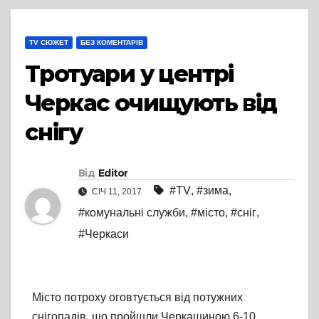
TV СЮЖЕТ
БЕЗ КОМЕНТАРІВ
Тротуари у центрі
Черкас очищують від
снігу
Від
Editor
#TV
,
#зима
,
СІЧ 11, 2017
#комунальні служби
,
#місто
,
#сніг
,
#Черкаси
Місто потроху оговтується від потужних
снігопадів, що пройшли Черкащиною 6-10