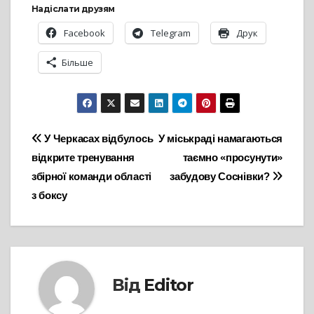
Надіслати друзям
Facebook
Telegram
Друк
Більше
Навігація
У Черкасах відбулось
У міськраді намагаються
відкрите тренування
таємно «просунути»
записів
збірної команди області
забудову Соснівки?
з боксу
Від
Editor