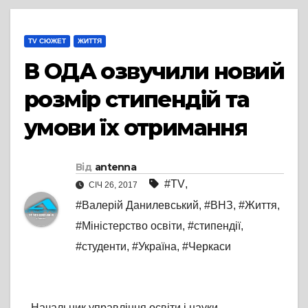
TV СЮЖЕТ
ЖИТТЯ
В ОДА озвучили новий
розмір стипендій та
умови їх отримання
Від
antenna
#TV
,
СІЧ 26, 2017
#Валерій Данилевський
,
#ВНЗ
,
#Життя
,
#Міністерство освіти
,
#стипендії
,
#студенти
,
#Україна
,
#Черкаси
Начальник управління освіти і науки