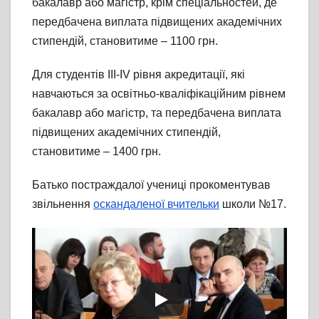
бакалавр або магістр, крім спеціальностей, де
передбачена виплата підвищених академічних
стипендій, становитиме – 1100 грн.
Для студентів ІІІ-ІV рівня акредитації, які
навчаються за освітньо-кваліфікаційним рівнем
бакалавр або магістр, та передбачена виплата
підвищених академічних стипендій,
становитиме – 1400 грн.
Батько постраждалої учениці прокоментував
звільнення
оскандаленої вчительки
школи №17.