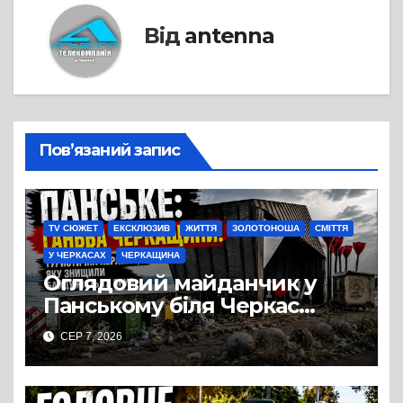
Від
antenna
Пов’язаний запис
TV СЮЖЕТ
ЕКСКЛЮЗИВ
ЖИТТЯ
ЗОЛОТОНОША
СМІТТЯ
У ЧЕРКАСАХ
ЧЕРКАЩИНА
Оглядовий майданчик у
Панському біля Черкас
перетворився на занедбане
СЕР 7, 2026
сміттєзвалище