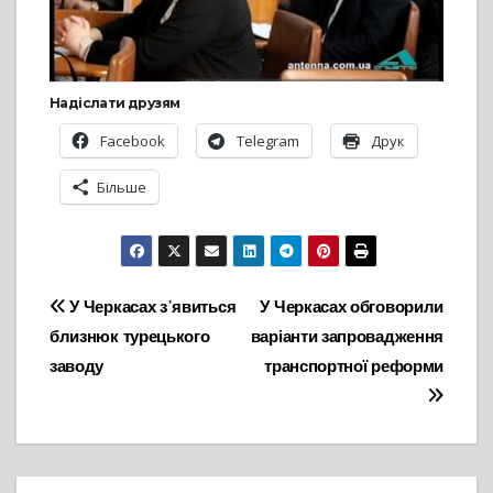
Надіслати друзям
Facebook
Telegram
Друк
Більше
Навігація
У Черкасах з᾽явиться
У Черкасах обговорили
близнюк турецького
варіанти запровадження
записів
заводу
транспортної реформи