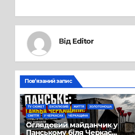
записів
Від
Editor
Пов’язаний запис
TV СЮЖЕТ
ЕКСКЛЮЗИВ
ЖИТТЯ
ЗОЛОТОНОША
СМІТТЯ
У ЧЕРКАСАХ
ЧЕРКАЩИНА
Оглядовий майданчик у
Панському біля Черкас