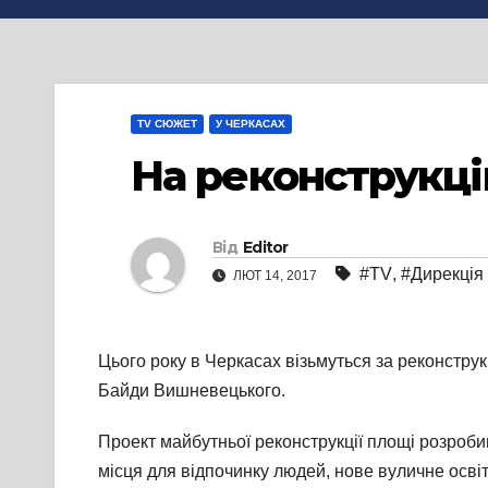
TV СЮЖЕТ
У ЧЕРКАСАХ
На реконструкцію
Від
Editor
#TV
,
#Дирекція 
ЛЮТ 14, 2017
Цього року в Черкасах візьмуться за реконстр
Байди Вишневецького.
Проект майбутньої реконструкції площі розроби
місця для відпочинку людей, нове вуличне осві