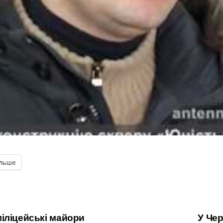
ільше
іліцейські майори
У Че