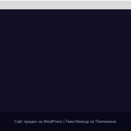
вняно із
перехресті з
ланованими
Грушевського
мінами.
через ремонт
ицю досі не
тепломережі
крили для руху
Сайт працює на WordPress
|
Тема:Newsup за
Themeansar
.