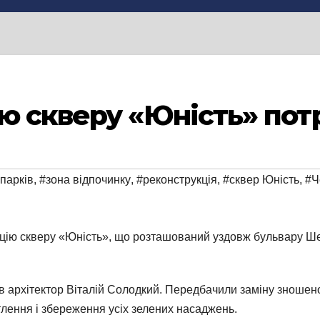
 скверу «Юність» потрі
парків
,
#зона відпочинку
,
#реконструкція
,
#сквер Юність
,
#Ч
укцію скверу «Юність», що розташований уздовж бульвару 
в архітектор Віталій Солодкий. Передбачили заміну зношен
тлення і збереження усіх зелених насаджень.