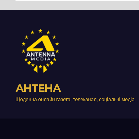
занедбане
порі
сміттєзвалище
зап
тер
Вул
від
АНТЕНА
Щоденна онлайн газета, телеканал, соціальні медіа