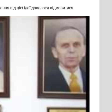
ння від цієї ідеї довелося відмовитися.