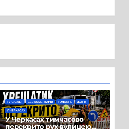
TV СЮЖЕТ
БЕЗ КОМЕНТАРІВ
ГОЛОВНЕ
ЖИТТЯ
У ЧЕРКАСАХ
У Черкасах тимчасово
перекрито рух вулицею