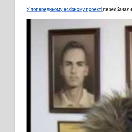
У попередньому ескізному проекті
передбачалис