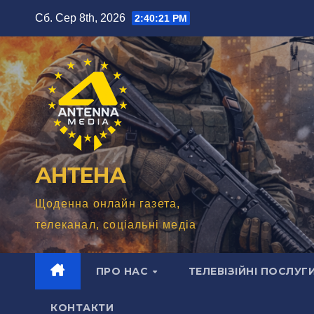
Перейти
Сб. Сер 8th, 2026
2:40:22 PM
до
вмісту
АНТЕНА
Щоденна онлайн газета,
телеканал, соціальні медіа
ПРО НАС
ТЕЛЕВІЗІЙНІ ПОСЛУГ
КОНТАКТИ