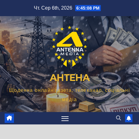
Перейти
Чт. Сер 6th, 2026
6:45:09 PM
до
вмісту
АНТЕНА
Щоденна онлайн газета, телеканал, соціальні
медіа