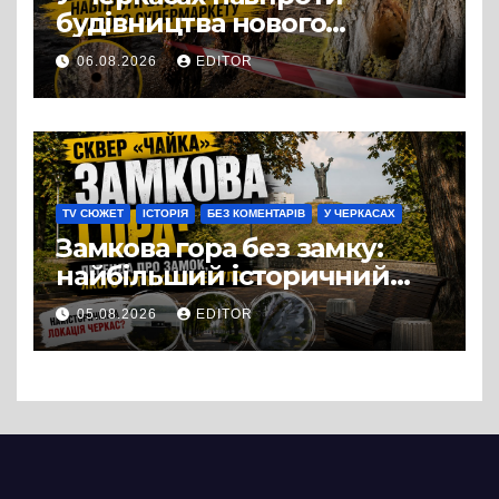
будівництва нового
супермаркету VARUS на
06.08.2026
EDITOR
проспекті Перемоги всохли
дерева. І це навряд чи
можна назвати
випадковістю
TV СЮЖЕТ
ІСТОРІЯ
БЕЗ КОМЕНТАРІВ
У ЧЕРКАСАХ
Замкова гора без замку:
найбільший історичний
міф Черкас
05.08.2026
EDITOR