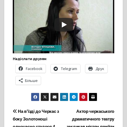
Надіслати друзям
Facebook
Telegram
Друк
Більше
Навігація
На в’їзді до Черкас з
Актор черкаського
боку Золотоноші
драматичного театру
записів
одночасно сталося 4
закликав містян прийти