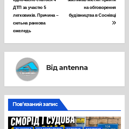
ДТП за участю 5
на обговорення
легковиків. Причина –
будівництва в Соснівці
сильна ранкова
ожеледь
Від
antenna
Пов’язаний запис