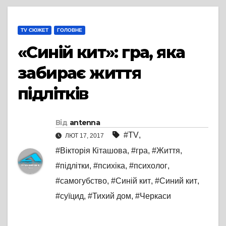
TV СЮЖЕТ
ГОЛОВНЕ
«Синій кит»: гра, яка
забирає життя
підлітків
Від
antenna
#TV
,
ЛЮТ 17, 2017
#Вікторія Кіташова
,
#гра
,
#Життя
,
#підлітки
,
#психіка
,
#психолог
,
#самогубство
,
#Синій кит
,
#Синий кит
,
#суїцид
,
#Тихий дом
,
#Черкаси