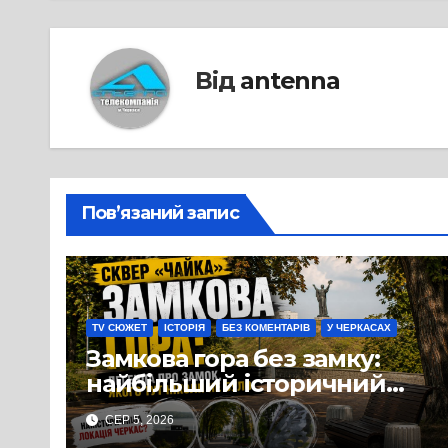
Від
antenna
Пов’язаний запис
TV СЮЖЕТ
ІСТОРІЯ
БЕЗ КОМЕНТАРІВ
У ЧЕРКАСАХ
Замкова гора без замку:
найбільший історичний
міф Черкас
СЕР 5, 2026