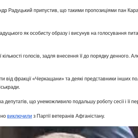
андр Радуцький припустив, що такими пропозиціями пан Кара
Радуцького як особисту образу і висунув на голосування пи
кількості голосів, задля внесення її до порядку денного. А
ати від фракції «Черкащани» та деякі представники інших по
іськради.
а депутатів, що унеможливило подальшу роботу сесії і її пе
йно
виключили
з Партії ветеранів Афганістану.