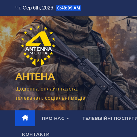
Перейти
Чт. Сер 6th, 2026
6:48:11 AM
до
вмісту
АНТЕНА
Щоденна онлайн газета,
телеканал, соціальні медіа
ПРО НАС
ТЕЛЕВІЗІЙНІ ПОСЛУГ
КОНТАКТИ