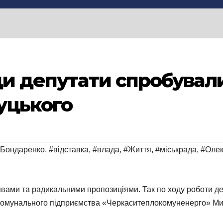
ади депутати спробувал
уцького
 Бондаренко
,
#відставка
,
#влада
,
#Життя
,
#міськрада
,
#Олек
явами та радикальними пропозиціями. Так по ходу роботи д
 комунального підприємства «Черкаситеплокомуненерго» Ми