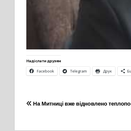
Надіслати друзям
Facebook
Telegram
Друк
Б
Навігація
На Митниці вже відновлено теплопо
записів