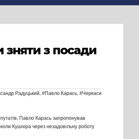
и зняти з посади
сандр Радуцький
,
#Павло Карась
,
#Черкаси
епутатів, Павло Карась запропонував
коли Кушніра через незадовільну роботу