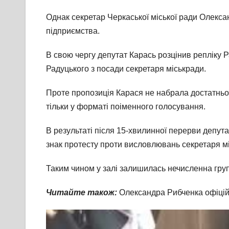
Однак секретар Черкаської міської ради Олекс
підприємства.
В свою чергу депутат Карась розцінив репліку 
Радуцького з посади секретаря міськради.
Проте пропозиція Карася не набрала достатньої 
тільки у форматі поіменного голосування.
В результаті після 15-хвилинної перерви депут
знак протесту проти висловлювань секретаря м
Таким чином у залі залишилась нечисленна груп
Читайте також:
Олександра Рибченка офіці