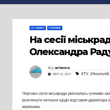
TV СЮЖЕТ
ГОЛОВНЕ
На сесії міськр
Олександра Рад
Від
antenna
#TV
,
#Анатолій
ЛЮТ 22, 2017
Чергова сесія міськради увінчалась гучними за
розглянути питання щодо відставки директора
керівника.