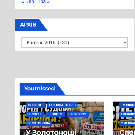
« Бер
Тра »
АРХІВ
Архів
You missed
TV СЮЖЕТ
БЕЗ КОМЕНТАРІВ
TV СЮЖ
ГОЛОВНЕ
ЕКОЛОГІЯ
ЕКСКЛЮЗИВ
ЕКСКЛЮ
ЗОЛОТОНОША
У ЧЕРКА
У Золотоноші
Спек