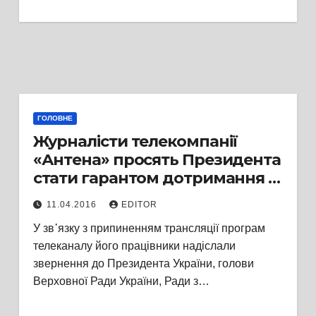
ГОЛОВНЕ
Журналісти телекомпанії
«Антена» просять Президента
стати гарантом дотримання їх
професійних прав та свобод
11.04.2016
EDITOR
У зв᾽язку з припиненням трансляції програм
телеканалу його працівники надіслали
звернення до Президента України, голови
Верховної Ради України, Ради з…