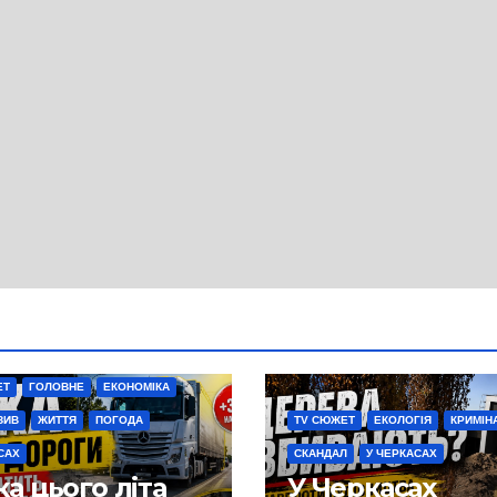
ЕТ
ГОЛОВНЕ
ЕКОНОМІКА
ЗИВ
ЖИТТЯ
ПОГОДА
TV СЮЖЕТ
ЕКОЛОГІЯ
КРИМІН
САХ
СКАНДАЛ
У ЧЕРКАСАХ
а цього літа
У Черкасах