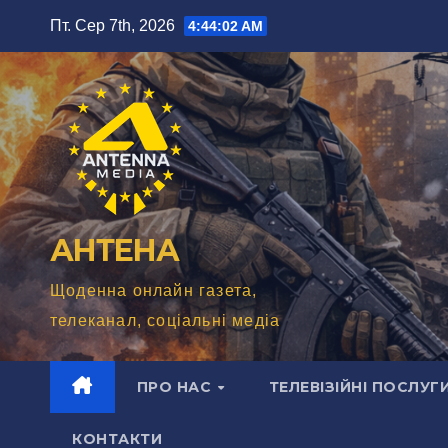
Перейти
Пт. Сер 7th, 2026
4:44:03 AM
до
вмісту
АНТЕНА
Щоденна онлайн газета,
телеканал, соціальні медіа
ПРО НАС
ТЕЛЕВІЗІЙНІ ПОСЛУГ
КОНТАКТИ