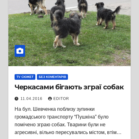
TV СЮЖЕТ
БЕЗ КОМЕНТАРІВ
Черкасами бігають зграї собак
11.04.2016
EDITOR
На бул. Шевченка поблизу зупинки
громадського транспорту “Пушкіна” було
помічено зграю собак. Тварини були не
агресивні, вільно пересувались містом, втім…