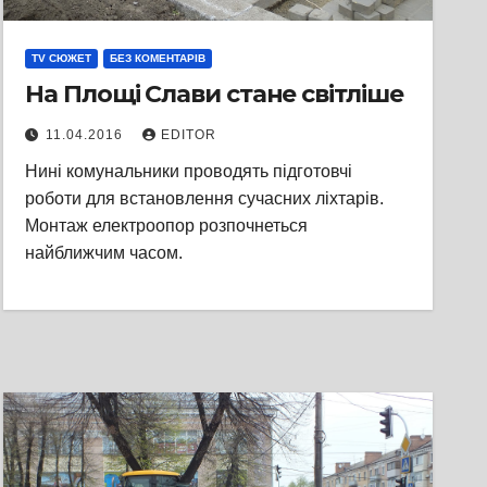
TV СЮЖЕТ
БЕЗ КОМЕНТАРІВ
На Площі Слави стане світліше
11.04.2016
EDITOR
Нині комунальники проводять підготовчі
роботи для встановлення сучасних ліхтарів.
Монтаж електроопор розпочнеться
найближчим часом.