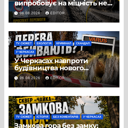
випробовує на міцність не
лише людей, а й дороги
06.08.2026
EDITOR
Черкас
TV СЮЖЕТ
ЕКОЛОГІЯ
КРИМІНАЛ
СКАНДАЛ
У ЧЕРКАСАХ
У Черкасах навпроти
будівництва нового
супермаркету VARUS на
06.08.2026
EDITOR
проспекті Перемоги всохли
дерева. І це навряд чи
можна назвати
випадковістю
TV СЮЖЕТ
ІСТОРІЯ
БЕЗ КОМЕНТАРІВ
У ЧЕРКАСАХ
Замкова гора без замку: