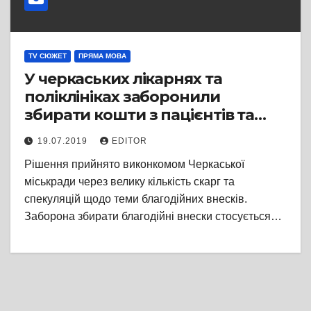
TV СЮЖЕТ
ПРЯМА МОВА
У черкаських лікарнях та
поліклініках заборонили
збирати кошти з пацієнтів та
членів їхніх родин
19.07.2019
EDITOR
Рішення прийнято виконкомом Черкаської
міськради через велику кількість скарг та
спекуляцій щодо теми благодійних внесків.
Заборона збирати благодійні внески стосується…