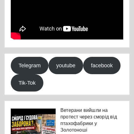
Telegram
youtube
facebook
Tik-Tok
Ветерани вийшли на
протест через сморід від
птахофабрики у
Золотоноші