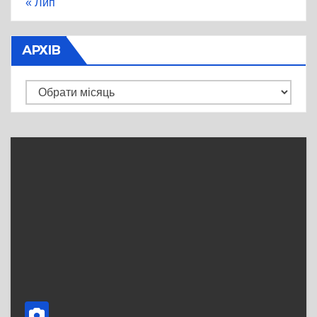
« Лип
АРХІВ
Архів