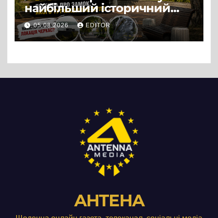
найбільший історичний
міф Черкас
05.08.2026
EDITOR
АНТЕНА