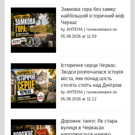
Замкова гора без замку:
найбільший історичний міф
Черкас
by
АНТЕНА | телекомпанія
on
05.08.2026 at 11:59
Історичне серце Черкас.
Звідси розпочалася історія
міста, яке понад шість
століть стоїть над Дніпром
by
АНТЕНА | телекомпанія
on
05.08.2026 at 11:12
Дорожнє танго: Як стара
вулиця в Черкасах
народжується наново