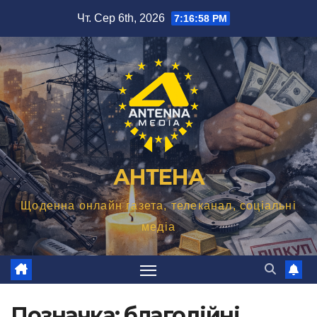
Перейти
Чт. Сер 6th, 2026
7:16:59 PM
до
вмісту
АНТЕНА
Щоденна онлайн газета, телеканал, соціальні
медіа
Позначка:
благодійні