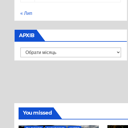
« Лип
АРХІВ
Архів
You missed