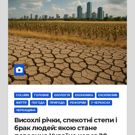
COLUMN
ГОЛОВНЕ
ЕКОЛОГІЯ
ЕКОНОМІКА
ЕКСКЛЮЗИВ
ЖИТТЯ
ПОГОДА
ПРИРОДА
РЕФОРМИ
У ЧЕРКАСАХ
ЧЕРКАЩИНА
Висохлі річки, спекотні степи і
брак людей: якою стане