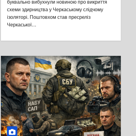
буквально вибухнули новиною про викриття
схеми здирництва у Черкаському слідчому
ізоляторі. Поштовхом став пресреліз
Черкаської…