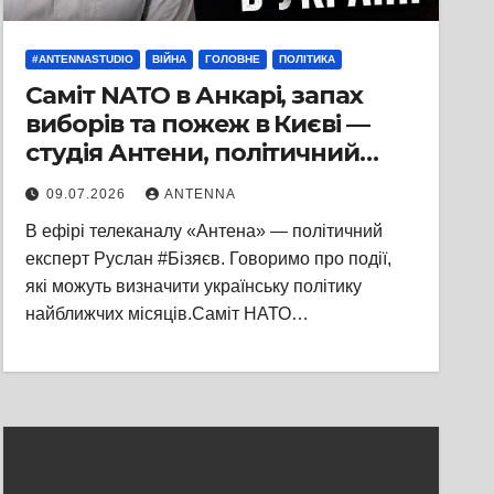
#ANTENNASTUDIO
ВІЙНА
ГОЛОВНЕ
ПОЛІТИКА
Саміт NATO в Анкарі, запах
виборів та пожеж в Києві —
студія Антени, політичний
експерт Руслан Бізяєв
09.07.2026
ANTENNA
В ефірі телеканалу «Антена» — політичний
експерт Руслан #Бізяєв. Говоримо про події,
які можуть визначити українську політику
найближчих місяців.Саміт НАТО…