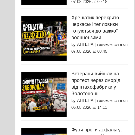
07.08.2026 at 09:18
Хрещатик перекрито –
черкаські тепловики
готуються до важкої
воєнної зими
by
АНТЕНА | телекомпанія
on
07.08.2026 at 08:45
Ветерани вийшли на
протест через сморід
від птахофабрики у
Золотоноші
by
АНТЕНА | телекомпанія
on
06.08.2026 at 14:11
Фури проти асфальту: