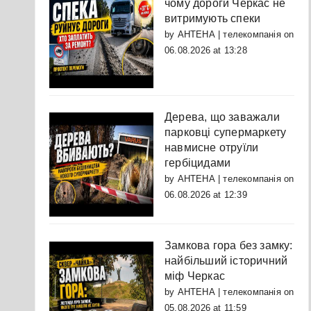
чому дороги Черкас не
витримують спеки
by
АНТЕНА | телекомпанія
on
06.08.2026 at 13:28
Дерева, що заважали
парковці супермаркету
навмисне отруїли
гербіцидами
by
АНТЕНА | телекомпанія
on
06.08.2026 at 12:39
Замкова гора без замку:
найбільший історичний
міф Черкас
by
АНТЕНА | телекомпанія
on
05.08.2026 at 11:59