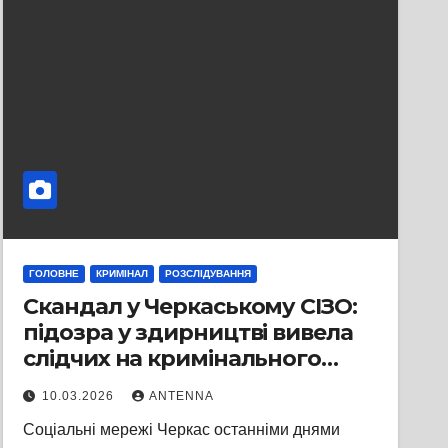
ГОЛОВНЕ
КРИМІНАЛ
РОЗСЛІДУВАННЯ
Скандал у Черкаському СІЗО:
підозра у здирництві вивела
слідчих на кримінального
авторитета з гучною
10.03.2026
ANTENNA
біографією
Соціальні мережі Черкас останніми днями