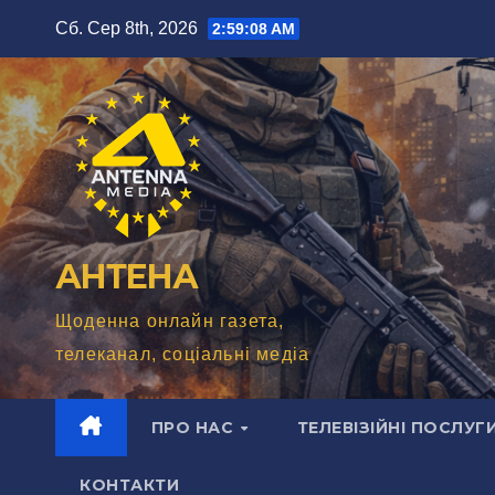
Перейти
Сб. Сер 8th, 2026
2:59:10 AM
до
вмісту
АНТЕНА
Щоденна онлайн газета,
телеканал, соціальні медіа
ПРО НАС
ТЕЛЕВІЗІЙНІ ПОСЛУГ
КОНТАКТИ