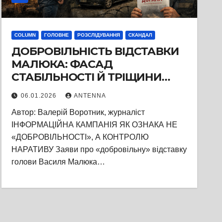
COLUMN
ГОЛОВНЕ
РОЗСЛІДУВАННЯ
СКАНДАЛ
ДОБРОВІЛЬНІСТЬ ВІДСТАВКИ
МАЛЮКА: ФАСАД
СТАБІЛЬНОСТІ Й ТРІЩИНИ
ВСЕРЕДИНІ СБУ
06.01.2026
ANTENNA
Автор: Валерій Воротник, журналіст
ІНФОРМАЦІЙНА КАМПАНІЯ ЯК ОЗНАКА НЕ
«ДОБРОВІЛЬНОСТІ», А КОНТРОЛЮ
НАРАТИВУ Заяви про «добровільну» відставку
голови Василя Малюка…