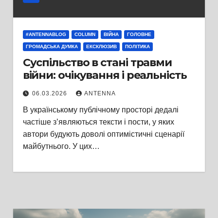
#ANTENNABLOG
COLUMN
ВІЙНА
ГОЛОВНЕ
ГРОМАДСЬКА ДУМКА
ЕКСКЛЮЗИВ
ПОЛІТИКА
Суспільство в стані травми
війни: очікування і реальність
06.03.2026
ANTENNA
В українському публічному просторі дедалі
частіше з’являються тексти і пости, у яких
автори будують доволі оптимістичні сценарії
майбутнього. У цих…