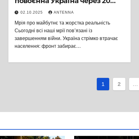
повоєнна Україна через 20
років?
02.10.2025
ANTENNA
Мрія про майбутнє та жорстка реальність
Сьогодні всі наші мрії пов’язані із
завершенням війни. Україна стрімко втрачає
населення: фронт забирає…
Пагінаці
1
2
…
записів