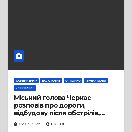
#ЖИВИЙ ЕФІР
ЕКСКЛЮЗИВ
ОФІЦІЙНО
ПРЯМА МОВА
У ЧЕРКАСАХ
Міський голова Черкас
розповів про дороги,
відбудову після обстрілів,
майбутнє приміських громад і
02.06.2026
EDITOR
городик для військкома