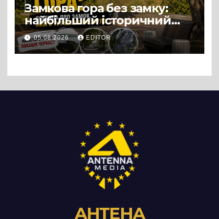
Замкова гора без замку:
найбільший історичний
міф Черкас
05.08.2026
EDITOR
АНТЕНА