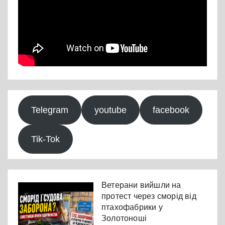
Telegram
youtube
facebook
Tik-Tok
Ветерани вийшли на
протест через сморід від
птахофабрики у
Золотоноші