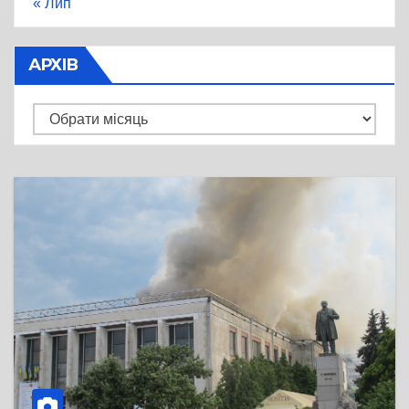
« Лип
АРХІВ
Архів