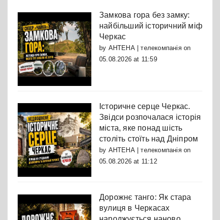
Замкова гора без замку:
найбільший історичний міф
Черкас
by
АНТЕНА | телекомпанія
on
05.08.2026 at 11:59
Історичне серце Черкас.
Звідси розпочалася історія
міста, яке понад шість
століть стоїть над Дніпром
by
АНТЕНА | телекомпанія
on
05.08.2026 at 11:12
Дорожнє танго: Як стара
вулиця в Черкасах
народжується наново