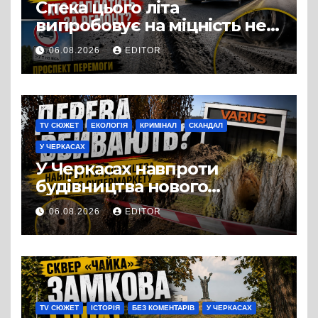
Спека цього літа
випробовує на міцність не
лише людей, а й дороги
06.08.2026
EDITOR
Черкас
TV СЮЖЕТ
ЕКОЛОГІЯ
КРИМІНАЛ
СКАНДАЛ
У ЧЕРКАСАХ
У Черкасах навпроти
будівництва нового
супермаркету VARUS на
06.08.2026
EDITOR
проспекті Перемоги всохли
дерева. І це навряд чи
можна назвати
випадковістю
TV СЮЖЕТ
ІСТОРІЯ
БЕЗ КОМЕНТАРІВ
У ЧЕРКАСАХ