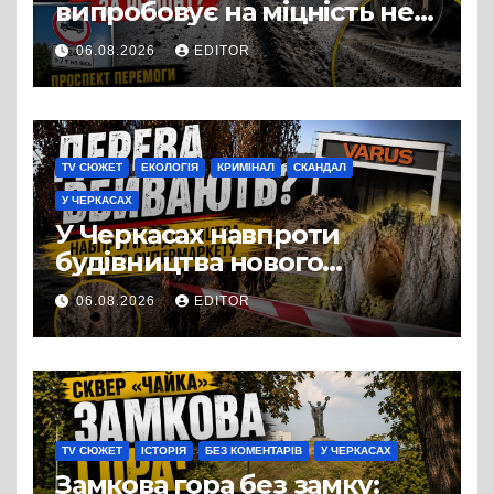
випробовує на міцність не
лише людей, а й дороги
06.08.2026
EDITOR
Черкас
TV СЮЖЕТ
ЕКОЛОГІЯ
КРИМІНАЛ
СКАНДАЛ
У ЧЕРКАСАХ
У Черкасах навпроти
будівництва нового
супермаркету VARUS на
06.08.2026
EDITOR
проспекті Перемоги всохли
дерева. І це навряд чи
можна назвати
випадковістю
TV СЮЖЕТ
ІСТОРІЯ
БЕЗ КОМЕНТАРІВ
У ЧЕРКАСАХ
Замкова гора без замку: