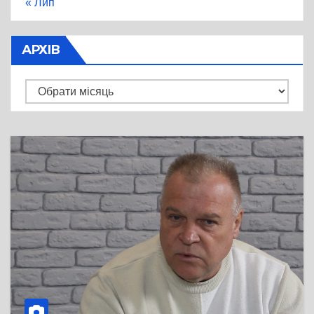
« Лип
АРХІВ
Архів