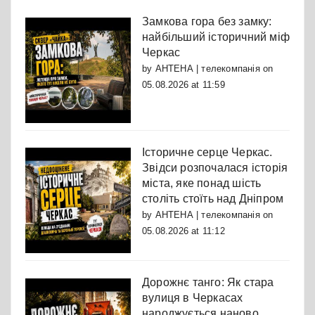
Замкова гора без замку:
найбільший історичний міф
Черкас
by
АНТЕНА | телекомпанія
on
05.08.2026 at 11:59
Історичне серце Черкас.
Звідси розпочалася історія
міста, яке понад шість
століть стоїть над Дніпром
by
АНТЕНА | телекомпанія
on
05.08.2026 at 11:12
Дорожнє танго: Як стара
вулиця в Черкасах
народжується наново