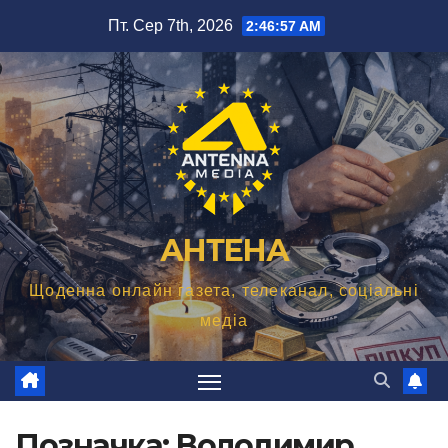
Перейти
Пт. Сер 7th, 2026
2:46:57 AM
до
вмісту
АНТЕНА
Щоденна онлайн газета, телеканал, соціальні
медіа
Позначка:
Володимир