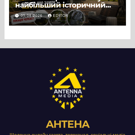
найбільший історичний
міф Черкас
05.08.2026
EDITOR
АНТЕНА