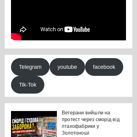
Telegram
youtube
facebook
Tik-Tok
Ветерани вийшли на
протест через сморід від
птахофабрики у
Золотоноші